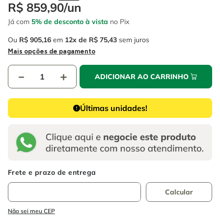
4
º
escada
R$
859
,
90
/
un
6
º
fio
Já com
5% de desconto à vista
no Pix
5
º
serra circular
7
º
serra copo
Ou
R$
905
,
16
em
12
R$
75
,
43
sem juros
6
º
fio
8
º
chave impacto
Mais opções de pagamento
7
º
serra copo
9
º
cabo flexivel
－
＋
ADICIONAR AO CARRINHO
8
º
chave impacto
10
º
disco corte
9
º
cabo flexivel
Últimas unidades!
10
º
disco corte
Não sei meu CEP