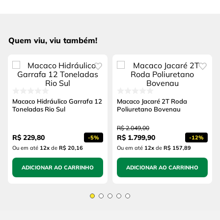
Quem viu, viu também!
Macaco Hidráulico Garrafa 12
Macaco Jacaré 2T Roda
Toneladas Rio Sul
Poliuretano Bovenau
R$
2
.
049
,
00
R$
229
,
80
R$
1
.
799
,
90
-
5%
-
12%
Ou em até
12
x
de
R$ 20,16
Ou em até
12
x
de
R$ 157,89
ADICIONAR AO CARRINHO
ADICIONAR AO CARRINHO