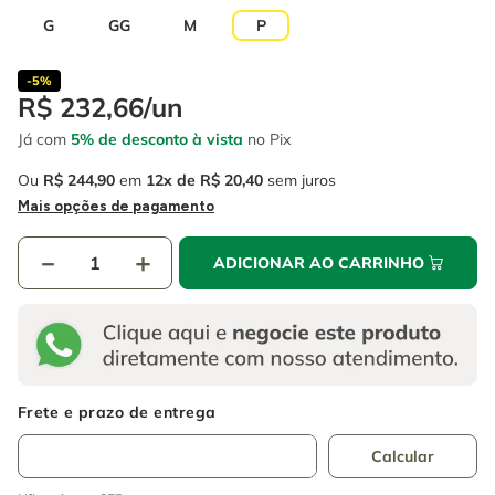
4
º
escada
6
º
fio
G
GG
M
P
5
º
serra circular
7
º
serra copo
-
5%
6
º
fio
8
º
chave impacto
R$
232
,
66
/
un
7
º
serra copo
Já com
5% de desconto à vista
no Pix
9
º
cabo flexivel
8
º
chave impacto
Ou
R$
244
,
90
em
12
R$
20
,
40
sem juros
10
º
disco corte
Mais opções de pagamento
9
º
cabo flexivel
－
＋
ADICIONAR AO CARRINHO
10
º
disco corte