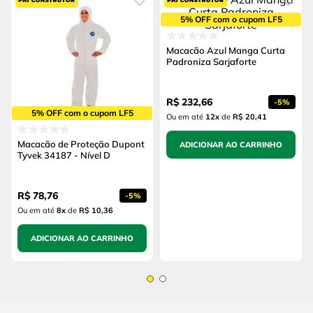
5% OFF com o cupom LF5
Macacão Azul Manga Curta
Padroniza Sarjaforte
R$
232
,
66
-
5%
5% OFF com o cupom LF5
Ou em até
12
x
de
R$ 20,41
Macacão de Proteção Dupont
ADICIONAR AO CARRINHO
Tyvek 34187 - Nível D
R$
78
,
76
-
5%
Ou em até
8
x
de
R$ 10,36
ADICIONAR AO CARRINHO