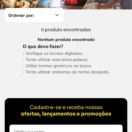
4
º
escada
6
º
fio
5
º
serra circular
7
º
serra copo
6
º
fio
8
º
cabo flexivel
produto
0
7
º
serra copo
9
º
chave impacto
Nenhum produto encontrado
8
º
cabo flexivel
10
º
disco corte
Verifique os termos digitados.
9
º
chave impacto
Tente utilizar uma única palavra.
Utilize termos genéricos na busca.
10
º
disco corte
Tente utilizar sinônimos do termo desejado.
Cadastre-se e receba nossas
ofertas, lançamentos e promoções