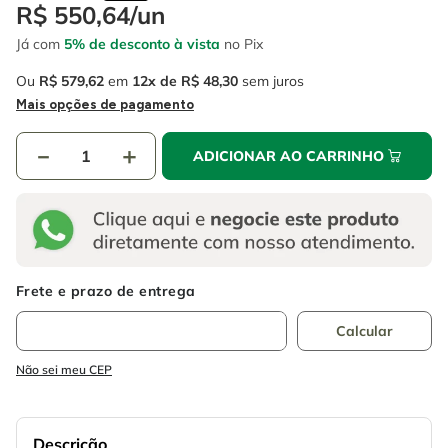
4
º
escada
R$
550
,
64
/
un
6
º
fio
Já com
5% de desconto à vista
no Pix
5
º
serra circular
7
º
chave impacto
Ou
R$
579
,
62
em
12
R$
48
,
30
sem juros
6
º
fio
8
º
disco corte
Mais opções de pagamento
7
º
chave impacto
9
º
cabo flexivel
－
＋
ADICIONAR AO CARRINHO
8
º
disco corte
10
º
serra copo
9
º
cabo flexivel
10
º
serra copo
Não sei meu CEP
Descrição