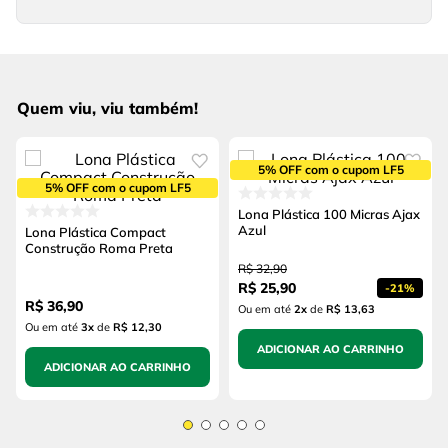
Quem viu, viu também!
5% OFF com o cupom LF5
5% OFF com o cupom LF5
Lona Plástica 100 Micras Ajax
Azul
Lona Plástica Compact
Construção Roma Preta
R$
32
,
90
R$
25
,
90
-
21%
R$
36
,
90
Ou em até
2
x
de
R$ 13,63
Ou em até
3
x
de
R$ 12,30
ADICIONAR AO CARRINHO
ADICIONAR AO CARRINHO