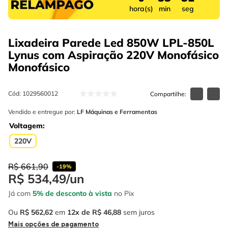
4
º
escada
6
º
serra copo
hora(s)
min
seg
5
º
serra circular
7
º
luva
Lixadeira Parede Led 850W LPL-850L
6
º
serra copo
8
º
fio
Lynus com Aspiração 220V Monofásico
7
º
luva
Monofásico
9
º
alicate
8
º
fio
10
º
chave impacto
Cód
:
1029560012
9
º
alicate
Vendido e entregue por:
LF Máquinas e Ferramentas
10
º
chave impacto
Voltagem
220V
R$
661
,
90
-
19%
R$
534
,
49
/
un
Já com
5% de desconto à vista
no Pix
Ou
R$
562
,
62
em
12
R$
46
,
88
sem juros
Mais opções de pagamento