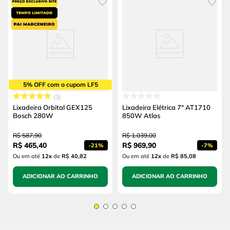
5% OFF com o cupom LF5
3
Lixadeira Orbital GEX125
Lixadeira Elétrica 7" AT1710
Bosch 280W
850W Atlas
R$
587
,
90
R$
1
.
039
,
00
R$
465
,
40
R$
969
,
90
-
21%
-
7%
Ou em até
12
x
de
R$ 40,82
Ou em até
12
x
de
R$ 85,08
ADICIONAR AO CARRINHO
ADICIONAR AO CARRINHO