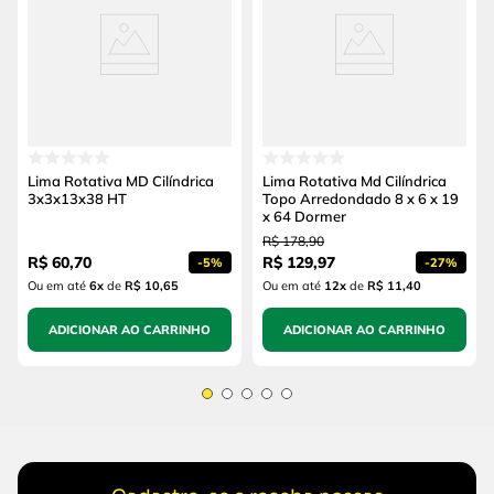
Lima Rotativa MD Cilíndrica
Lima Rotativa Md Cilíndrica
3x3x13x38 HT
Topo Arredondado 8 x 6 x 19
x 64 Dormer
R$
178
,
90
R$
60
,
70
R$
129
,
97
-
5%
-
27%
Ou em até
6
x
de
R$ 10,65
Ou em até
12
x
de
R$ 11,40
ADICIONAR AO CARRINHO
ADICIONAR AO CARRINHO