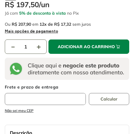
4
º
escada
R$
197
,
50
/
un
6
º
fio
Já com
5% de desconto à vista
no Pix
5
º
serra circular
7
º
serra copo
Ou
R$
207
,
90
em
12
R$
17
,
32
sem juros
6
º
fio
8
º
chave impacto
Mais opções de pagamento
7
º
serra copo
9
º
cabo flexivel
－
＋
ADICIONAR AO CARRINHO
8
º
chave impacto
10
º
disco corte
9
º
cabo flexivel
10
º
disco corte
Não sei meu CEP
Descrição