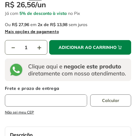
4
º
escada
R$
26
,
56
/
un
6
º
fio
Já com
5% de desconto à vista
no Pix
5
º
serra circular
7
º
chave impacto
Ou
R$
27
,
96
em
2
R$
13
,
98
sem juros
6
º
fio
8
º
disco corte
Mais opções de pagamento
7
º
chave impacto
9
º
cabo flexivel
－
＋
ADICIONAR AO CARRINHO
8
º
disco corte
10
º
serra copo
9
º
cabo flexivel
10
º
serra copo
Não sei meu CEP
Descrição