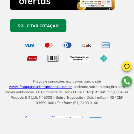
SOLICITAR COTAÇÃO
Preços e condições exclusivos para o site
www.lfmaquinaseferramentas.com.br
, podendo sofrer alterações sem
prévia notificação. LF Comercial de Bens LTDA / CNPJ: 91.845.735/0004-14.
Rodovia BR 116, Nº 5003 – Bairro Travessão - Dois Irmãos - RS / CEP
93950-000 / Telefone: (51) 3103.0100