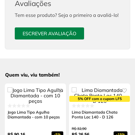
Avaliações
Tem esse produto? Seja o primeiro a avaliá-lo!
ESCREVER AVALIAÇÃO
Quem viu, viu também!
5% OFF com o cupom LF5
Jogo Lima Tipo Agulha
Lima Diamantada Chata
Diamantada - com 10 peças
Ponta Lac 140 - D 126
R$
32
,
90
R$
90
,
16
R$
26
,
56
-
5%
-
19%