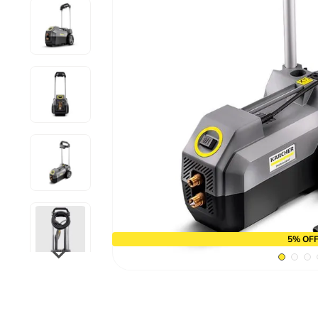
9
º
cabo flexivel
10
º
serra copo
5% OFF