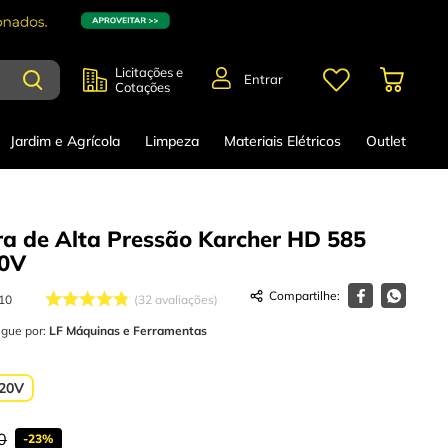
Licitações e
Entrar
Cotações
Jardim e Agrícola
Limpeza
Materiais Elétricos
Outlet
a de Alta Pressão Karcher HD 585
0V
10
32
avaliações
egue por:
LF Máquinas e Ferramentas
20V
0
-
23%