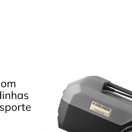
a
 com
dinhas
nsporte