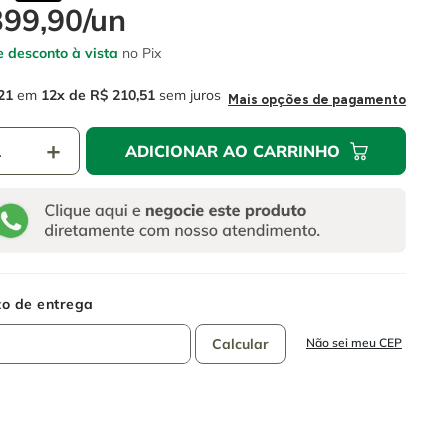
399
,
90
/
un
 desconto à vista
no Pix
21
em
12
R$
210
,
51
sem juros
Mais opções de pagamento
＋
ADICIONAR AO CARRINHO
Não sei meu CEP