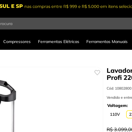
procura
Compressores
Ferramentas Elétricas
Ferramentas Manuais
Lavador
Profi
22
Cód
:
10802800
Vendido e entr
Voltagem
110V
2
R$
3
.
099
,
0