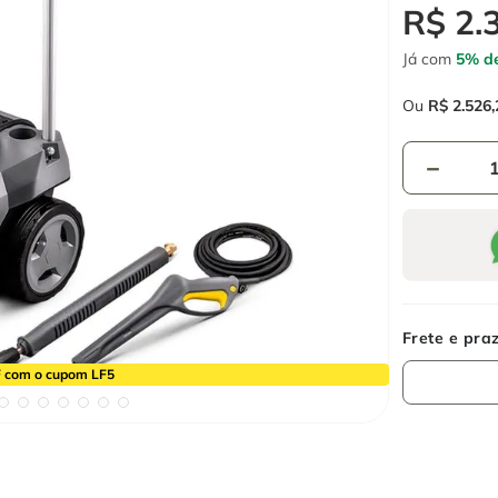
R$
2
.
Já com
5% de
Ou
R$
2
.
526
,
－
 com o cupom LF5