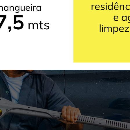
residênc
mangueira
7,5
e a
mts
limpez