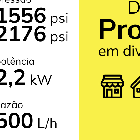
D
1556
psi
Pro
2176
psi
em di
otência
2,2
kW
vazão
500
L/h