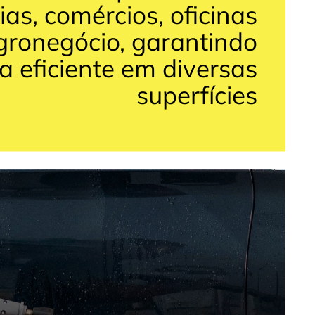
ias, comércios, oficinas
gronegócio, garantindo
a eficiente em diversas
superfícies