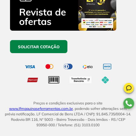
SOLICITAR COTAÇÃO
Preços e condições exclusivos para o site
www.lfmaquinaseferramentas.com.br
, podendo sofrer alterações sem
prévia notificação. LF Comercial de Bens LTDA / CNPJ: 91.845.735/0004-14.
Rodovia BR 116, Nº 5003 – Bairro Travessão - Dois Irmãos - RS / CEP
93950-000 / Telefone: (51) 3103.0100