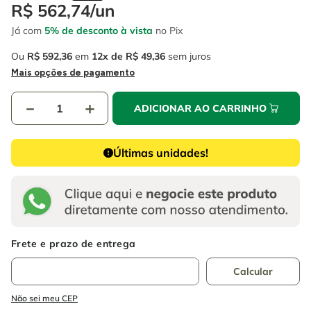
4
º
escada
R$
562
,
74
/
un
6
º
fio
Já com
5% de desconto à vista
no Pix
5
º
serra circular
7
º
serra copo
Ou
R$
592
,
36
em
12
R$
49
,
36
sem juros
6
º
fio
8
º
cabo flexivel
Mais opções de pagamento
7
º
serra copo
9
º
chave impacto
－
＋
ADICIONAR AO CARRINHO
8
º
cabo flexivel
10
º
disco corte
9
º
chave impacto
Últimas unidades!
10
º
disco corte
Não sei meu CEP