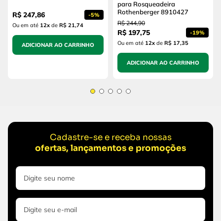
para Rosqueadeira
Rothenberger 8910427
R$
247
,
86
-
5%
R$
244
,
90
Ou em até
12
x
de
R$ 21,74
R$
197
,
75
-
19%
Ou em até
12
x
de
R$ 17,35
ADICIONAR AO CARRINHO
ADICIONAR AO CARRINHO
Cadastre-se e receba nossas
ofertas, lançamentos e promoções