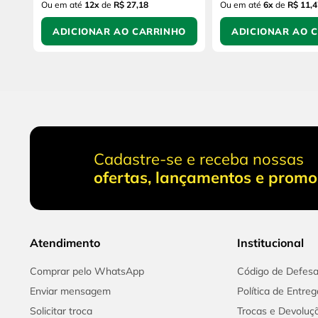
Ou em até
12
x
de
R$ 27,18
Ou em até
6
x
de
R$ 11,4
ADICIONAR AO CARRINHO
ADICIONAR AO 
Cadastre-se e receba nossas
ofertas, lançamentos e prom
Atendimento
Institucional
Comprar pelo WhatsApp
Código de Defes
Enviar mensagem
Política de Entreg
Solicitar troca
Trocas e Devoluç