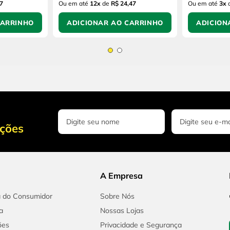
7
Ou em até
12
x
de
R$ 24,47
Ou em até
3
x
CARRINHO
ADICIONAR AO CARRINHO
ADICION
oções
A Empresa
a do Consumidor
Sobre Nós
a
Nossas Lojas
ões
Privacidade e Segurança