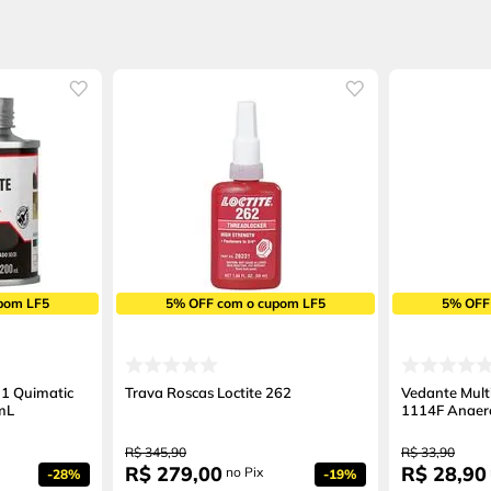
pom LF5
5% OFF com o cupom LF5
5% OFF
BI1 Quimatic
Trava Roscas Loctite 262
Vedante Multi
mL
1114F Anaer
R$
345
,
90
R$
33
,
90
R$
279
,
00
R$
28
,
90
no Pix
-
28%
-
19%