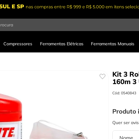
procura
Compressores
Ferramentas Elétricas
Ferramentas Manuais
Kit 3 Ro
160m
3
Cód
:
0540843