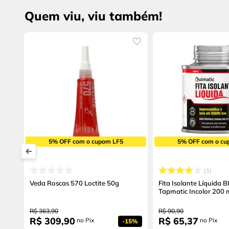
Quem viu, viu também!
5% OFF com o cupom LF5
5% OFF com o cu
1
Veda Roscas 570 Loctite 50g
Fita Isolante Líquida 
Tapmatic Incolor 200 
R$
363
,
90
R$
90
,
90
R$
309
,
90
R$
65
,
37
no Pix
no Pix
-
15%