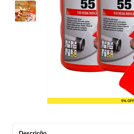
9
º
cabo flexivel
10
º
disco corte
5% OFF
Descrição