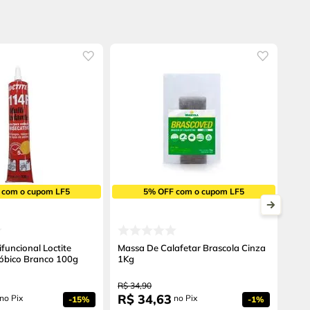
 com o cupom LF5
5% OFF com o cupom LF5
funcional Loctite
Massa De Calafetar Brascola Cinza
óbico Branco 100g
1Kg
R$
34
,
90
R$
34
,
63
no Pix
no Pix
-
15%
-
1%