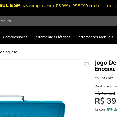
procura
Compressores
Ferramentas Elétricas
Ferramentas Manuais
de Soquete
Jogo De
Encaixe
Cód
:
019767
Vendido e entr
R$
457
,
90
R$
39
Já com
5% de