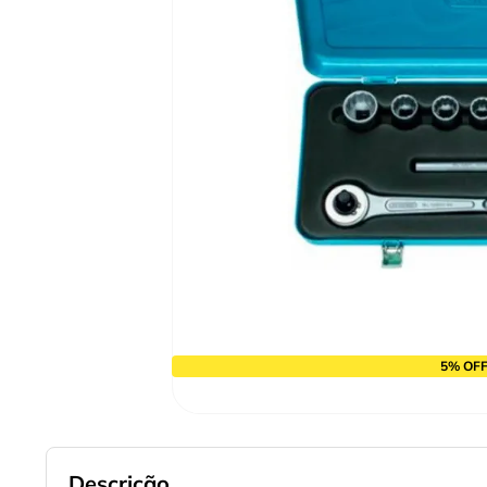
9
º
cabo flexivel
10
º
serra copo
5% OFF
Descrição