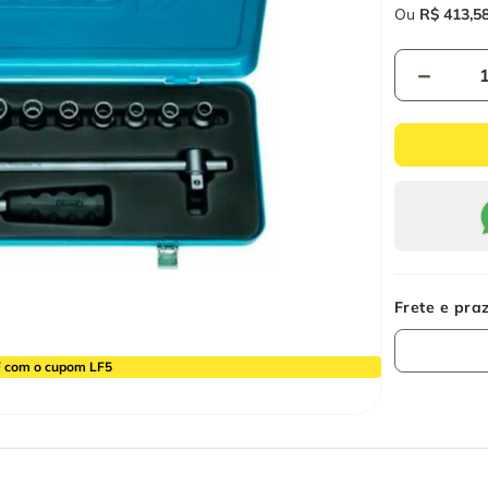
Ou
R$
413
,
5
－
 com o cupom LF5