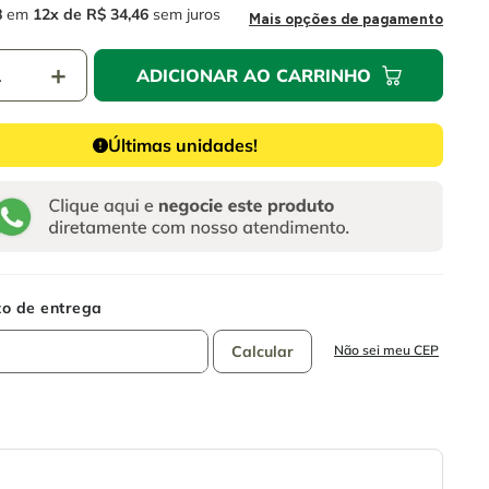
8
em
12
R$
34
,
46
sem juros
Mais opções de pagamento
＋
ADICIONAR AO CARRINHO
Últimas unidades!
Não sei meu CEP