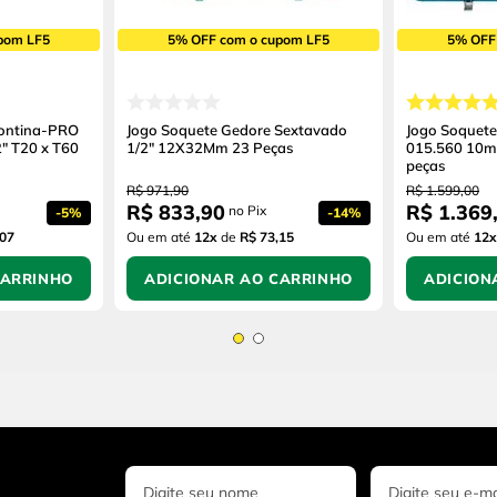
pom LF5
5% OFF com o cupom LF5
5% OFF
montina-PRO
Jogo Soquete Gedore Sextavado
Jogo Soquete
" T20 x T60
1/2" 12X32Mm 23 Peças
015.560 10
peças
R$
971
,
90
R$
1
.
599
,
00
R$
833
,
90
R$
1
.
369
no Pix
-
5%
-
14%
,07
Ou em até
12
x
de
R$ 73,15
Ou em até
12
x
CARRINHO
ADICIONAR AO CARRINHO
ADICION