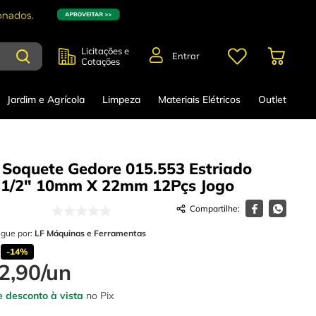
Licitações e
Entrar
Cotações
Jardim e Agrícola
Limpeza
Materiais Elétricos
Outlet
 Soquete Gedore 015.553 Estriado
 1/2" 10mm X 22mm 12Pçs
Jogo
egue por:
LF Máquinas e Ferramentas
-
14%
2
,
90
/
un
 desconto à vista
no Pix