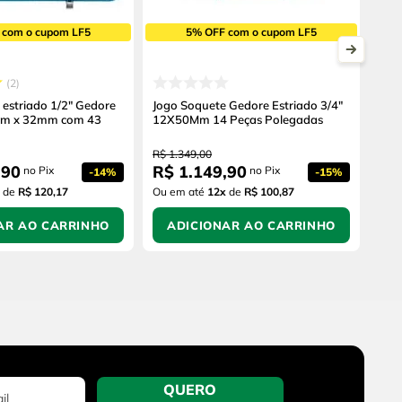
 com o cupom LF5
5% OFF com o cupom LF5
2
 estriado 1/2" Gedore
Jogo Soquete Gedore Estriado 3/4"
mm x 32mm com 43
12X50Mm 14 Peças Polegadas
R$
1
.
349
,
00
,
90
R$
1
.
149
,
90
no Pix
no Pix
-
14%
-
15%
de
R$ 120,17
Ou em até
12
x
de
R$ 100,87
AR AO CARRINHO
ADICIONAR AO CARRINHO
QUERO