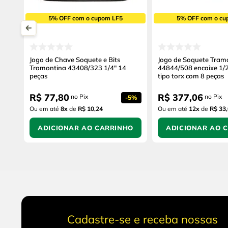
5% OFF com o cupom LF5
5% OFF com o cu
Jogo de Chave Soquete e Bits
Jogo de Soquete Tra
Tramontina 43408/323 1/4" 14
44844/508 encaixe 1/2
peças
tipo torx com 8 peças
R$
77
,
80
R$
377
,
06
no Pix
no Pix
-
5%
Ou em até
8
x
de
R$ 10,24
Ou em até
12
x
de
R$ 33
ADICIONAR AO CARRINHO
ADICIONAR AO 
Cadastre-se e receba nossas