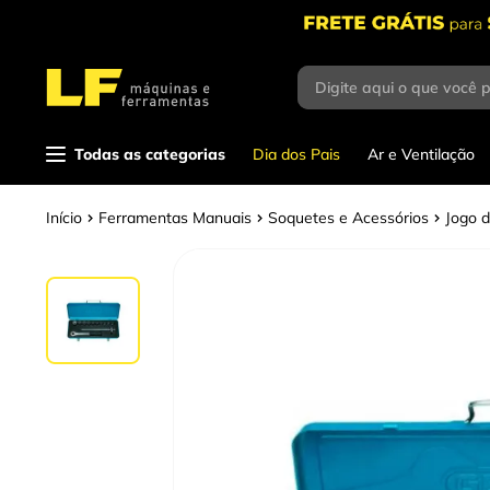
Digite aqui o que você 
Termos mais
buscados
1
º
parafusadeira
Todas as categorias
Dia dos Pais
Ar e Ventilação
2
º
caixa ferramentas
Ferramentas Manuais
Soquetes e Acessórios
Jogo 
3
º
esmerilhadeira
4
º
escada
5
º
serra circular
6
º
fio
7
º
chave impacto
8
º
disco corte