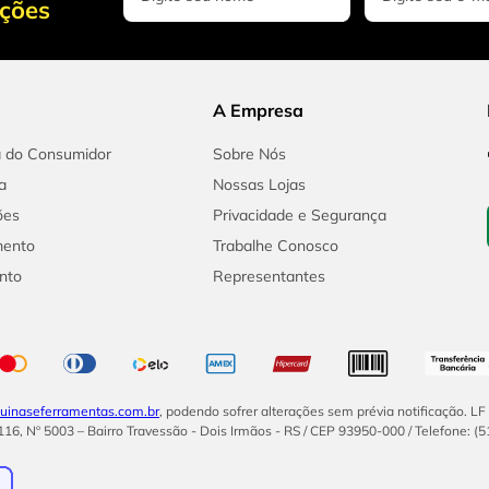
oções
A Empresa
a do Consumidor
Sobre Nós
a
Nossas Lojas
ões
Privacidade e Segurança
mento
Trabalhe Conosco
nto
Representantes
inaseferramentas.com.br
, podendo sofrer alterações sem prévia notificação. L
16, Nº 5003 – Bairro Travessão - Dois Irmãos - RS / CEP 93950-000 / Telefone: (