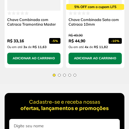
5% OFF com o cupom LF5
Chave Combinada com
Chave Combinada Sata com
Catraca Tramontina Master
Catraca 10mm
R$
49
,
90
R$
33
,
16
R$
44
,
90
-
5%
-
10%
Ou em até
3
x
de
R$ 11,63
Ou em até
4
x
de
R$ 11,82
ADICIONAR AO CARRINHO
ADICIONAR AO CARRINHO
Cadastre-se e receba nossas
ofertas, lançamentos e promoções