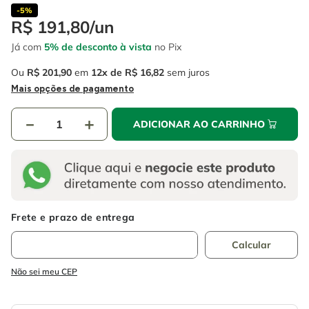
4
º
escada
6
º
serra copo
-
5%
R$
191
,
80
/
un
5
º
serra circular
7
º
luva
Já com
5% de desconto à vista
no Pix
6
º
serra copo
8
º
fio
Ou
R$
201
,
90
em
12
R$
16
,
82
sem juros
7
º
luva
9
º
lavadora alta pressão
Mais opções de pagamento
8
º
fio
10
º
alicate
－
＋
ADICIONAR AO CARRINHO
9
º
lavadora alta pressão
10
º
alicate
Não sei meu CEP