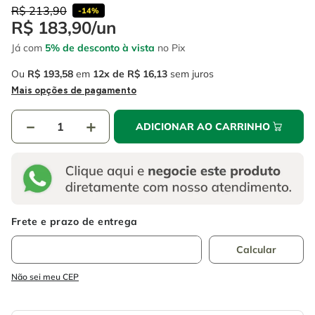
4
º
escada
6
º
fio
R$
213
,
90
-
14%
R$
183
,
90
/
un
5
º
serra circular
7
º
chave impacto
Já com
5% de desconto à vista
no Pix
6
º
fio
8
º
disco corte
Ou
R$
193
,
58
em
12
R$
16
,
13
sem juros
7
º
chave impacto
9
º
cabo flexivel
Mais opções de pagamento
8
º
disco corte
10
º
serra copo
－
＋
ADICIONAR AO CARRINHO
9
º
cabo flexivel
10
º
serra copo
Não sei meu CEP