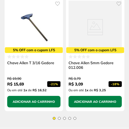
5% OFF com o cupom LF5
5% OFF com o cupom LF5
Chave Allen T 3/16 Gedore
Chave Allen 5mm Gedore
012.006
R$
19
,
90
R$
3
,
79
R$
15
,
69
R$
3
,
09
-
21%
-
18%
Ou em até
1
x
de
R$ 16,52
Ou em até
1
x
de
R$ 3,25
ADICIONAR AO CARRINHO
ADICIONAR AO CARRINHO