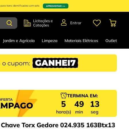
Licitações e
Entrar
Cotações
Jardim e Agrícola
Limpeza
Materiais Elétricos
Outlet
TERMINA EM:
5
49
12
hora(s)
min
seg
 Chave Torx Gedore 024.935 163Btx13