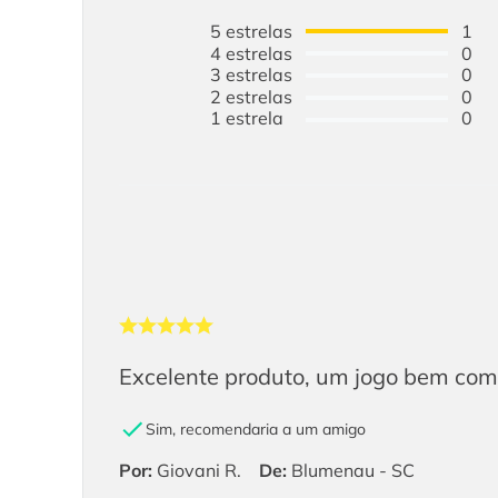
5
estrelas
1
4
estrelas
0
3
estrelas
0
2
estrelas
0
1
estrela
0
Excelente produto, um jogo bem com
Sim, recomendaria a um amigo
Por
:
Giovani R.
De
:
Blumenau - SC