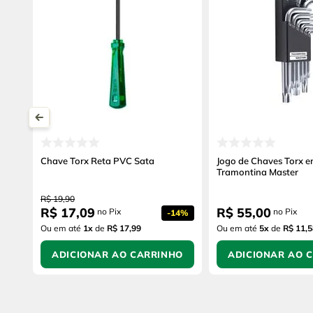
Chave Torx Reta PVC Sata
Jogo de Chaves Torx 
Tramontina Master
R$
19
,
90
R$
17
,
09
R$
55
,
00
no Pix
no Pix
-
14%
Ou em até
1
x
de
R$ 17,99
Ou em até
5
x
de
R$ 11,5
ADICIONAR AO CARRINHO
ADICIONAR AO 