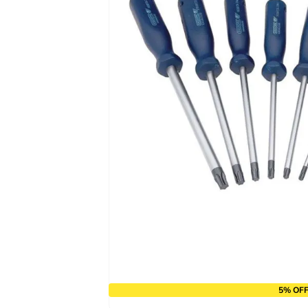
9
º
alicate
10
º
chave impacto
5% OFF