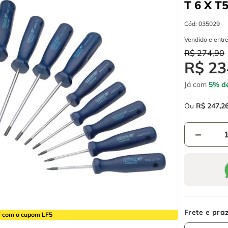
T 6 X T
Cód
:
035029
Vendido e entr
R$
274
,
90
R$
23
Já com
5% de
Ou
R$
247
,
2
－
 com o cupom LF5