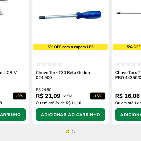
5% OFF com o cupom LF5
5% OFF
em L CR-V
Chave Torx T30 Reta Gedore
Chave Torx T
024.900
PRO 44350/
R$
24
,
90
R$
21
,
09
R$
16
,
06
no Pix
-
5%
-
15%
8
Ou em até
2
x
de
R$ 11,10
Ou em até
1
x
CARRINHO
ADICIONAR AO CARRINHO
ADICION