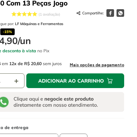
50 Com 13 Peças
Jogo
1
avaliação
egue por:
LF Máquinas e Ferramentas
-
15%
4
,
90
/
un
 desconto à vista
no Pix
6
em
12
R$
20
,
60
sem juros
Mais opções de pagamento
＋
ADICIONAR AO CARRINHO