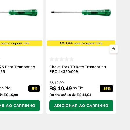
 com o cupom LF5
5% OFF com o cupom LF5
25 Reta Tramontina-
Chave Torx T9 Reta Tramontina-
025
PRO 44350/009
R$
12
,
90
R$
10
,
49
no Pix
no Pix
-
5%
-
19%
de
R$ 16,90
Ou em até
1
x
de
R$ 11,04
AR AO CARRINHO
ADICIONAR AO CARRINHO