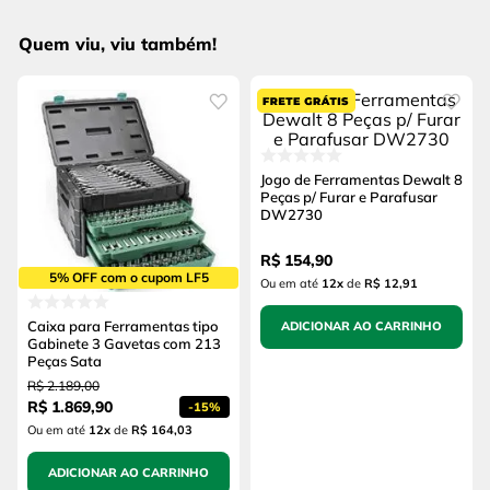
Quem viu, viu também!
Jogo de Ferramentas Dewalt 8
Peças p/ Furar e Parafusar
DW2730
R$
154
,
90
5% OFF com o cupom LF5
Ou em até
12
x
de
R$ 12,91
Caixa para Ferramentas tipo
ADICIONAR AO CARRINHO
Gabinete 3 Gavetas com 213
Peças Sata
R$
2
.
189
,
00
R$
1
.
869
,
90
-
15%
Ou em até
12
x
de
R$ 164,03
ADICIONAR AO CARRINHO