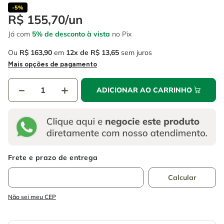
4
º
escada
6
º
fio
-
5%
R$
155
,
70
/
un
5
º
serra circular
7
º
serra copo
Já com
5% de desconto à vista
no Pix
6
º
fio
8
º
chave impacto
Ou
R$
163
,
90
em
12
R$
13
,
65
sem juros
7
º
serra copo
9
º
cabo flexivel
Mais opções de pagamento
8
º
chave impacto
10
º
disco corte
－
＋
ADICIONAR AO CARRINHO
9
º
cabo flexivel
10
º
disco corte
Não sei meu CEP