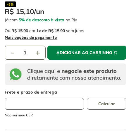
4
º
escada
6
º
serra copo
-
5%
R$
15
,
10
/
un
5
º
serra circular
7
º
luva
Já com
5% de desconto à vista
no Pix
6
º
serra copo
8
º
fio
Ou
R$
15
,
90
em
1
R$
15
,
90
sem juros
7
º
luva
9
º
lavadora alta pressão
Mais opções de pagamento
8
º
fio
10
º
alicate
－
＋
ADICIONAR AO CARRINHO
9
º
lavadora alta pressão
10
º
alicate
Não sei meu CEP