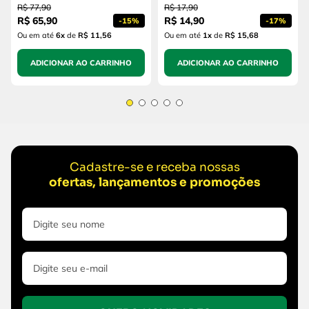
R$
77
,
90
R$
17
,
90
R$
65
,
90
R$
14
,
90
-
15%
-
17%
Ou em até
6
x
de
R$ 11,56
Ou em até
1
x
de
R$ 15,68
ADICIONAR AO CARRINHO
ADICIONAR AO CARRINHO
Cadastre-se e receba nossas
ofertas, lançamentos e promoções