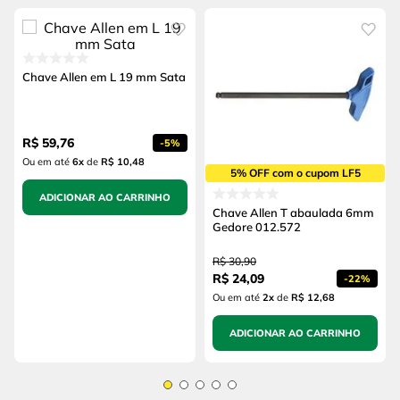
Chave Allen em L 19 mm Sata
R$
59
,
76
-
5%
Ou em até
6
x
de
R$ 10,48
5% OFF com o cupom LF5
ADICIONAR AO CARRINHO
Chave Allen T abaulada 6mm
Gedore 012.572
R$
30
,
90
R$
24
,
09
-
22%
Ou em até
2
x
de
R$ 12,68
ADICIONAR AO CARRINHO