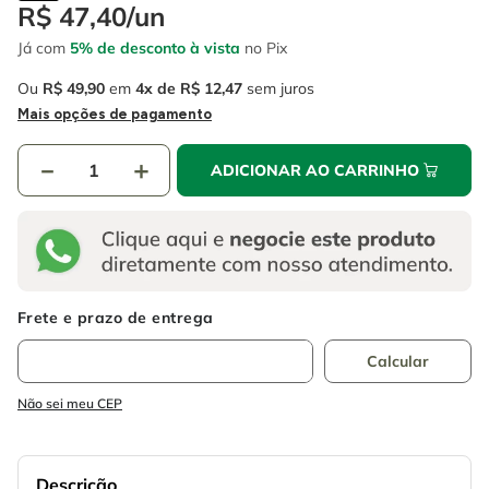
4
º
escada
R$
47
,
40
/
un
6
º
fio
Já com
5% de desconto à vista
no Pix
5
º
serra circular
7
º
chave impacto
Ou
R$
49
,
90
em
4
R$
12
,
47
sem juros
6
º
fio
8
º
disco corte
Mais opções de pagamento
7
º
chave impacto
9
º
cabo flexivel
－
＋
ADICIONAR AO CARRINHO
8
º
disco corte
10
º
serra copo
9
º
cabo flexivel
10
º
serra copo
Não sei meu CEP
Descrição