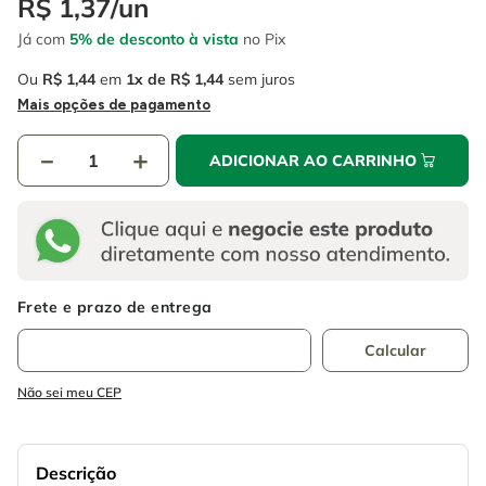
R$
1
,
37
/
un
4
º
escada
6
º
serra copo
Já com
5% de desconto à vista
no Pix
5
º
serra circular
7
º
luva
Ou
R$
1
,
44
em
1
R$
1
,
44
sem juros
6
º
serra copo
8
º
fio
Mais opções de pagamento
7
º
luva
9
º
lavadora alta pressão
－
＋
ADICIONAR AO CARRINHO
8
º
fio
10
º
alicate
9
º
lavadora alta pressão
10
º
alicate
Não sei meu CEP
Descrição