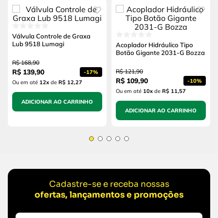
Válvula Controle de Graxa
Lub 9518 Lumagi
Acoplador Hidráulico Tipo
Botão Gigante 2031-G Bozza
R$
168
,
90
R$
139
,
90
R$
121
,
90
-
17%
R$
109
,
90
-
10%
Ou em até
12
x
de
R$ 12,27
Ou em até
10
x
de
R$ 11,57
ADICIONAR AO CARRINHO
ADICIONAR AO CARRINHO
Cadastre-se e receba nossas
ofertas, lançamentos e promoções