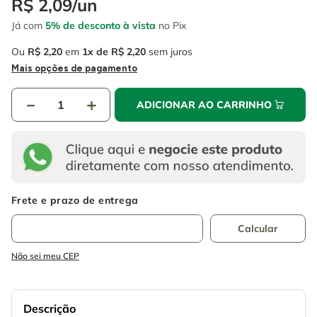
R$
2
,
09
/
un
4
º
escada
6
º
fio
Já com
5% de desconto à vista
no Pix
5
º
serra circular
7
º
chave impacto
Ou
R$
2
,
20
em
1
R$
2
,
20
sem juros
6
º
fio
8
º
disco corte
Mais opções de pagamento
7
º
chave impacto
9
º
cabo flexivel
－
＋
ADICIONAR AO CARRINHO
8
º
disco corte
10
º
serra copo
9
º
cabo flexivel
10
º
serra copo
Não sei meu CEP
Descrição