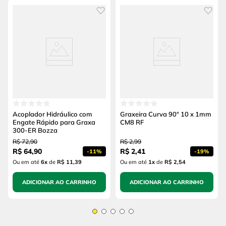
Acoplador Hidráulico com
Graxeira Curva 90° 10 x 1mm
Engate Rápido para Graxa
CM8 RF
300-ER Bozza
R$
72
,
90
R$
2
,
99
R$
64
,
90
R$
2
,
41
-
11%
-
19%
Ou em até
6
x
de
R$ 11,39
Ou em até
1
x
de
R$ 2,54
ADICIONAR AO CARRINHO
ADICIONAR AO CARRINHO