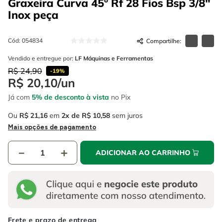
Graxeira Curva 45º Rf 28 Fios Bsp 3/8"
4
º
escada
6
º
serra copo
Inox
peça
5
º
serra circular
7
º
luva
Cód
:
054834
6
º
serra copo
8
º
fio
Vendido e entregue por:
LF Máquinas e Ferramentas
7
º
luva
9
º
lavadora alta pressão
R$
24
,
90
-
19%
R$
20
,
10
/
un
8
º
fio
10
º
alicate
Já com
5% de desconto à vista
no Pix
9
º
lavadora alta pressão
Ou
R$
21
,
16
em
2
R$
10
,
58
sem juros
10
º
alicate
Mais opções de pagamento
－
＋
ADICIONAR AO CARRINHO