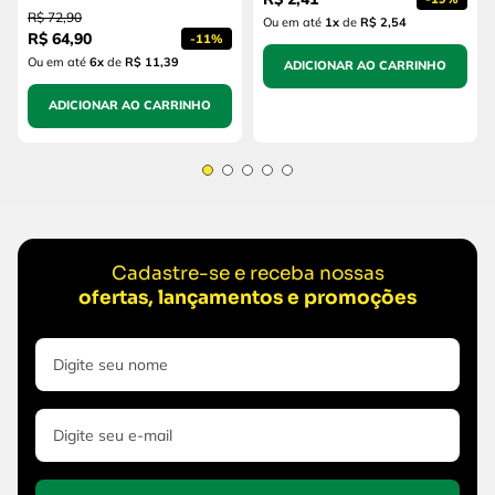
R$
72
,
90
Ou em até
1
x
de
R$ 2,54
R$
64
,
90
-
11%
Ou em até
6
x
de
R$ 11,39
ADICIONAR AO CARRINHO
ADICIONAR AO CARRINHO
Cadastre-se e receba nossas
ofertas, lançamentos e promoções