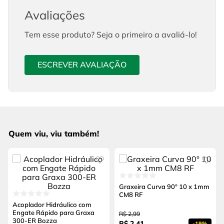
Avaliações
Tem esse produto? Seja o primeiro a avaliá-lo!
ESCREVER AVALIAÇÃO
Quem viu, viu também!
Graxeira Curva 90° 10 x 1mm
CM8 RF
Acoplador Hidráulico com
Engate Rápido para Graxa
R$
2
,
99
300-ER Bozza
R$
2
,
41
-
19%