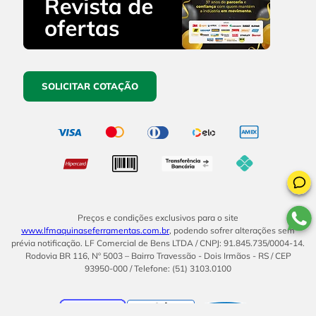
SOLICITAR COTAÇÃO
Preços e condições exclusivos para o site
www.lfmaquinaseferramentas.com.br
, podendo sofrer alterações sem
prévia notificação. LF Comercial de Bens LTDA / CNPJ: 91.845.735/0004-14.
Rodovia BR 116, Nº 5003 – Bairro Travessão - Dois Irmãos - RS / CEP
93950-000 / Telefone: (51) 3103.0100