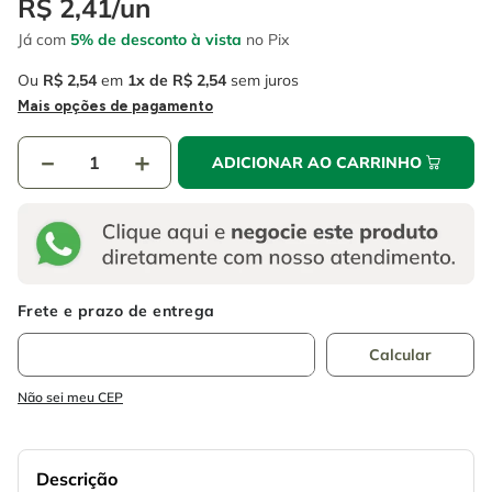
R$
2
,
41
/
un
4
º
escada
6
º
fio
Já com
5% de desconto à vista
no Pix
5
º
serra circular
7
º
serra copo
Ou
R$
2
,
54
em
1
R$
2
,
54
sem juros
6
º
fio
8
º
chave impacto
Mais opções de pagamento
7
º
serra copo
9
º
cabo flexivel
－
＋
ADICIONAR AO CARRINHO
8
º
chave impacto
10
º
disco corte
9
º
cabo flexivel
10
º
disco corte
Não sei meu CEP
Descrição