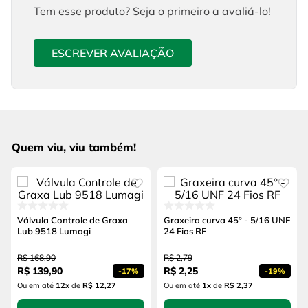
Tem esse produto? Seja o primeiro a avaliá-lo!
ESCREVER AVALIAÇÃO
Quem viu, viu também!
Válvula Controle de Graxa
Graxeira curva 45° - 5/16 UNF
Lub 9518 Lumagi
24 Fios RF
R$
168
,
90
R$
2
,
79
R$
139
,
90
R$
2
,
25
-
17%
-
19%
Ou em até
12
x
de
R$ 12,27
Ou em até
1
x
de
R$ 2,37