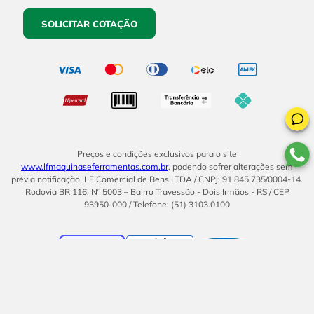
SOLICITAR COTAÇÃO
Preços e condições exclusivos para o site
www.lfmaquinaseferramentas.com.br
, podendo sofrer alterações sem
prévia notificação. LF Comercial de Bens LTDA / CNPJ: 91.845.735/0004-14.
Rodovia BR 116, Nº 5003 – Bairro Travessão - Dois Irmãos - RS / CEP
93950-000 / Telefone: (51) 3103.0100
BOM