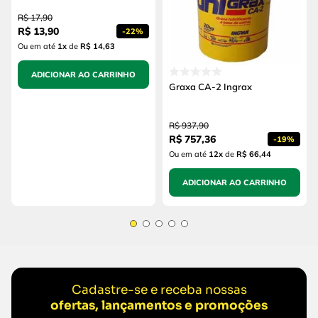
R$
17
,
90
R$
13
,
90
-
22%
Ou em até
1
x
de
R$ 14,63
ADICIONAR AO CARRINHO
Graxa CA-2 Ingrax
R$
937
,
90
R$
757
,
36
-
19%
Ou em até
12
x
de
R$ 66,44
ADICIONAR AO CARRINHO
Cadastre-se e receba nossas
ofertas, lançamentos e promoções