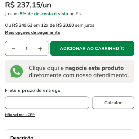
4
º
escada
R$
237
,
15
/
un
6
º
fio
Já com
5% de desconto à vista
no Pix
5
º
serra circular
7
º
serra copo
Ou
R$
249
,
63
em
12
R$
20
,
80
sem juros
6
º
fio
8
º
disco corte
Mais opções de pagamento
7
º
serra copo
9
º
chave impacto
－
＋
ADICIONAR AO CARRINHO
8
º
disco corte
10
º
luva
9
º
chave impacto
10
º
luva
Não sei meu CEP
Descrição