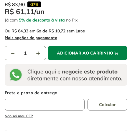
4
º
escada
6
º
fio
R$
83
,
90
-
27%
R$
61
,
11
/
un
5
º
serra circular
7
º
chave impacto
Já com
5% de desconto à vista
no Pix
6
º
fio
8
º
disco corte
Ou
R$
64
,
33
em
6
R$
10
,
72
sem juros
7
º
chave impacto
9
º
cabo flexivel
Mais opções de pagamento
8
º
disco corte
10
º
serra copo
－
＋
ADICIONAR AO CARRINHO
9
º
cabo flexivel
10
º
serra copo
Não sei meu CEP