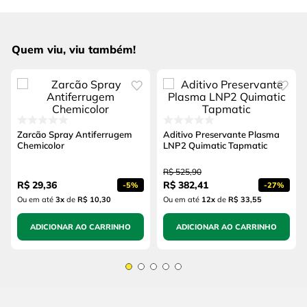
Quem viu, viu também!
Zarcão Spray Antiferrugem
Aditivo Preservante Plasma
Chemicolor
LNP2 Quimatic Tapmatic
R$
525
,
90
R$
29
,
36
R$
382
,
41
-
5%
-
27%
Ou em até
3
x
de
R$ 10,30
Ou em até
12
x
de
R$ 33,55
ADICIONAR AO CARRINHO
ADICIONAR AO CARRINHO