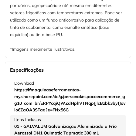
portuárias, agropecuária e até mesmo em diferentes
setores frigoríficos com temperaturas extremas. Pode ser
utilizado como um fundo anticorrosivo para aplicação de
tinta de acabamento, como esmalte sintético (base
alquídica) ou tinta base PU.
*Imagens meramente ilustrativas.
Especificações
Download
https://lfmaquinaseferramentas-
my.sharepoint.com/:b:/g/personal/espacoecommerce_g
g10_com_br/ERPYcqiQWZdHphVTNqpJjlcBzbk3byfJov
lo6ZaOA3STag?e=FNx56G
Itens Inclusos
01 - GALVALUM Galvanização Aluminizada a Frio
Aerossol DN1 Quimatic Tapmatic 300 mL