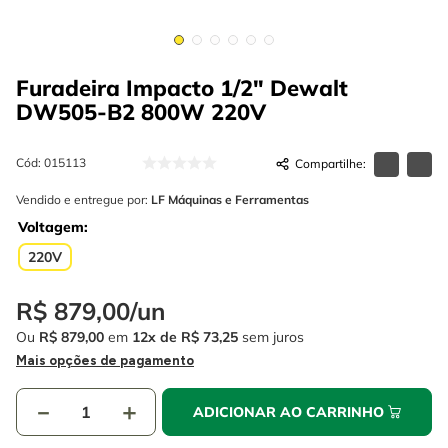
4
º
escada
6
º
fio
5
º
serra circular
7
º
serra copo
Furadeira Impacto 1/2" Dewalt
6
º
fio
8
º
chave impacto
DW505-B2 800W
220V
7
º
serra copo
9
º
cabo flexivel
8
º
chave impacto
Cód
:
015113
10
º
disco corte
Vendido e entregue por:
LF Máquinas e Ferramentas
9
º
cabo flexivel
Voltagem
10
º
disco corte
220V
R$
879
,
00
/
un
Ou
R$
879
,
00
em
12
R$
73
,
25
sem juros
Mais opções de pagamento
－
＋
ADICIONAR AO CARRINHO