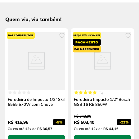
Quem viu, viu também!
6
Furadeira de Impacto 1/2" Skil
Furadeira Impacto 1/2" Bosch
6555 570W com Chave
GSB 16 RE 850W
R$
643
,
90
R$
416
,
96
R$
503
,
40
-
5%
-
22%
Ou em até
12
x
de
R$ 36,57
Ou em até
12
x
de
R$ 44,16