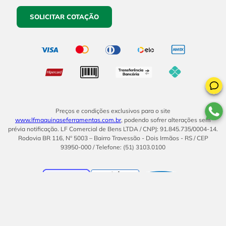
SOLICITAR COTAÇÃO
Preços e condições exclusivos para o site
www.lfmaquinaseferramentas.com.br
, podendo sofrer alterações sem
prévia notificação. LF Comercial de Bens LTDA / CNPJ: 91.845.735/0004-14.
Rodovia BR 116, Nº 5003 – Bairro Travessão - Dois Irmãos - RS / CEP
93950-000 / Telefone: (51) 3103.0100
BOM