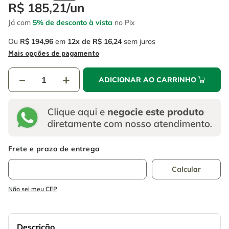
4
º
escada
R$
185
,
21
/
un
6
º
fio
Já com
5% de desconto à vista
no Pix
5
º
serra circular
7
º
chave impacto
Ou
R$
194
,
96
em
12
R$
16
,
24
sem juros
6
º
fio
8
º
disco corte
Mais opções de pagamento
7
º
chave impacto
9
º
cabo flexivel
－
＋
ADICIONAR AO CARRINHO
8
º
disco corte
10
º
serra copo
9
º
cabo flexivel
10
º
serra copo
Não sei meu CEP
Descrição