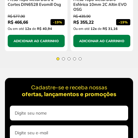
Cortes DIN6528 Evomill Osg
Esférica 10mm 2C Altin EVO
OSG
R$
577
,
90
R$
439
,
90
R$
466
,
66
R$
355
,
22
-
19%
-
19%
Ou em até
12
x
de
R$ 40,94
Ou em até
12
x
de
R$ 31,16
ADICIONAR AO CARRINHO
ADICIONAR AO CARRINHO
Cadastre-se e receba nossas
ofertas, lançamentos e promoções