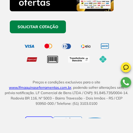
SOLICITAR COTAÇÃO
Preços e condições exclusivos para o site
www.lfmaquinaseferramentas.com.br
, podendo sofrer alterações sem
prévia notificação. LF Comercial de Bens LTDA / CNPJ: 91.845.735/0004-14.
Rodovia BR 116, Nº 5003 – Bairro Travessão - Dois Irmãos - RS / CEP
93950-000 / Telefone: (51) 3103.0100