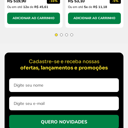
R$
519
,
90
R$
53
,
10
-
16%
-
5%
Ou em até
12
x
de
R$ 45,61
Ou em até
5
x
de
R$ 11,18
ADICIONAR AO CARRINHO
ADICIONAR AO CARRINHO
Cadastre-se e receba nossas
ofertas, lançamentos e promoções
QUERO NOVIDADES