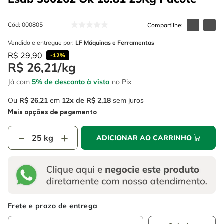
4
º
escada
6
º
serra copo
5
º
serra circular
Cód
:
000805
7
º
luva
6
º
serra copo
Vendido e entregue por:
LF Máquinas e Ferramentas
8
º
fio
R$
29
,
90
-
12%
7
º
luva
9
º
lavadora alta pressão
R$
26
,
21
/
kg
8
º
fio
Já com
5% de desconto à vista
no Pix
10
º
chave impacto
9
º
lavadora alta pressão
Ou
R$
26
,
21
em
12
R$
2
,
18
sem juros
Mais opções de pagamento
10
º
chave impacto
－
＋
ADICIONAR AO CARRINHO