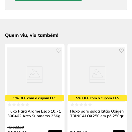
Quem viu, viu também!
5% OFF com o cupom LF5
5% OFF com o cupom LF5
Fluxo Para Arame Esab 10.71
Fluxo para solda latão Oxigen
300462 Arco Submerso 25Kg
TRINCALOX250 em pó 250gr
R$
622
,
50