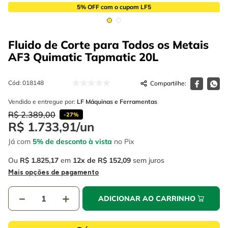
4
º
escada
6
º
serra copo
5% OFF com o cupom LF5
5
º
serra circular
7
º
luva
Fluido de Corte para Todos os Metais
6
º
serra copo
8
º
fio
AF3 Quimatic Tapmatic
20L
7
º
luva
9
º
lavadora alta pressão
8
º
fio
Cód
:
018148
10
º
alicate
Vendido e entregue por:
LF Máquinas e Ferramentas
9
º
lavadora alta pressão
R$
2
.
389
,
00
-
27%
10
º
alicate
R$
1
.
733
,
91
/
un
Já com
5% de desconto à vista
no Pix
Ou
R$
1
.
825
,
17
em
12
R$
152
,
09
sem juros
Mais opções de pagamento
－
＋
ADICIONAR AO CARRINHO