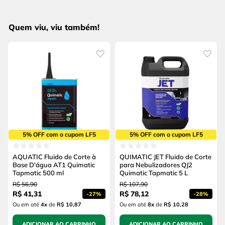
Quem viu, viu também!
5% OFF com o cupom LF5
5% OFF com o cupom LF5
AQUATIC Fluido de Corte à
QUIMATIC JET Fluido de Corte
Base D'água AT1 Quimatic
para Nebulizadores QJ2
Tapmatic 500 ml
Quimatic Tapmatic 5 L
R$
56
,
90
R$
107
,
90
R$
41
,
31
R$
78
,
12
-
27%
-
28%
Ou em até
4
x
de
R$ 10,87
Ou em até
8
x
de
R$ 10,28
ADICIONAR AO CARRINHO
ADICIONAR AO CARRINHO