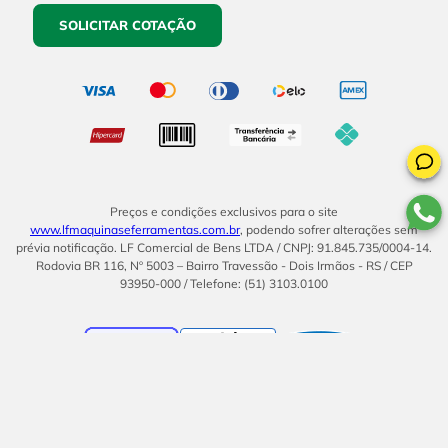
SOLICITAR COTAÇÃO
Preços e condições exclusivos para o site
www.lfmaquinaseferramentas.com.br
, podendo sofrer alterações sem
prévia notificação. LF Comercial de Bens LTDA / CNPJ: 91.845.735/0004-14.
Rodovia BR 116, Nº 5003 – Bairro Travessão - Dois Irmãos - RS / CEP
93950-000 / Telefone: (51) 3103.0100
BOM