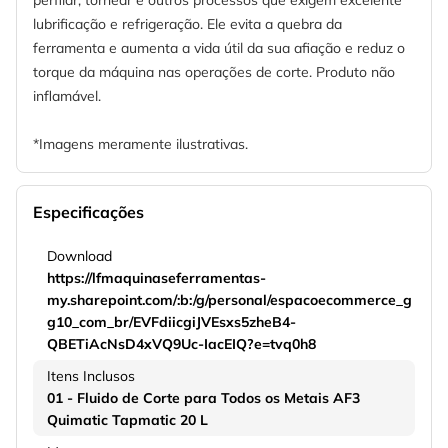
lubrificação e refrigeração. Ele evita a quebra da
ferramenta e aumenta a vida útil da sua afiação e reduz o
torque da máquina nas operações de corte. Produto não
inflamável.
*Imagens meramente ilustrativas.
Especificações
Download
https://lfmaquinaseferramentas-
my.sharepoint.com/:b:/g/personal/espacoecommerce_g
g10_com_br/EVFdiicgiJVEsxs5zheB4-
QBETiAcNsD4xVQ9Uc-IacEIQ?e=tvq0h8
Itens Inclusos
01 - Fluido de Corte para Todos os Metais AF3
Quimatic Tapmatic 20 L