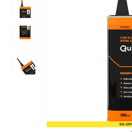
9
º
alicate
10
º
chave impacto
5% OFF