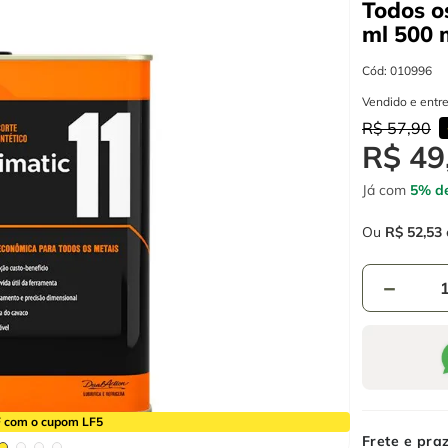
Todos o
ml
500 
Cód
:
010996
Vendido e entr
R$
57
,
90
R$
49
Já com
5% de
Ou
R$
52
,
53
－
 com o cupom LF5