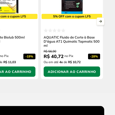
 com o cupom LF5
5% OFF com o cupom LF5
rte Biolub 500ml
AQUATIC Fluido de Corte à Base
l
D'água AT1 Quimatic Tapmatic 500
ml
R$
56
,
90
R$
40
,
72
no Pix
no Pix
-
19%
-
28%
de
R$ 11,03
Ou em até
4
x
de
R$ 10,72
AR AO CARRINHO
ADICIONAR AO CARRINHO