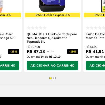
pom LF5
5% OFF com o cupom LF5
5% OFF
te e Rosca
QUIMATIC JET Fluido de Corte para
Fluído De Co
isnaga 500
Nebulizadores QJ2 Quimatic
Machão Tota
Tapmatic 5 L
R$
107
,
90
R$
51
,
90
R$
87
,
13
R$
41
,
91
no Pix
-
23%
-
19%
7
Ou em até
9
x
de
R$ 10,19
Ou em até
4
x
CARRINHO
ADICIONAR AO CARRINHO
ADICION