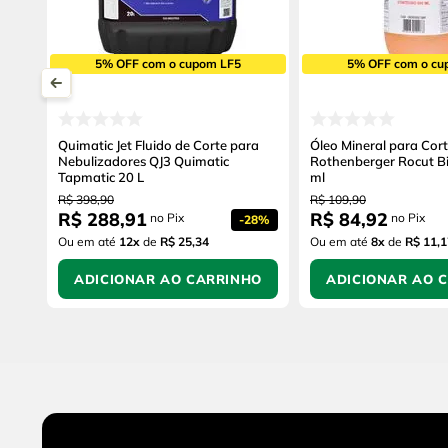
5% OFF com o cupom LF5
5% OFF com o cu
Quimatic Jet Fluido de Corte para
Óleo Mineral para Cor
Nebulizadores QJ3 Quimatic
Rothenberger Rocut B
Tapmatic 20 L
ml
R$
398
,
90
R$
109
,
90
R$
288
,
91
R$
84
,
92
no Pix
no Pix
-
28%
Ou em até
12
x
de
R$ 25,34
Ou em até
8
x
de
R$ 11,1
ADICIONAR AO CARRINHO
ADICIONAR AO 