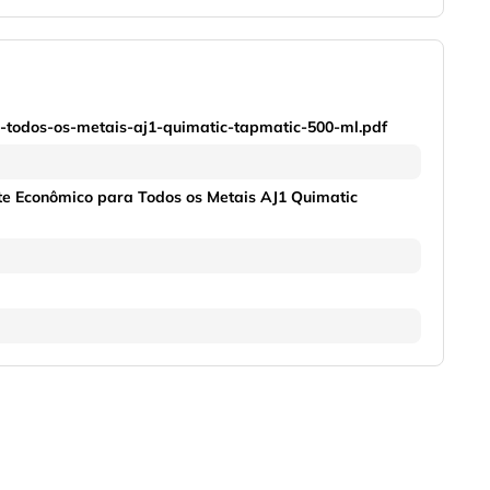
-todos-os-metais-aj1-quimatic-tapmatic-500-ml.pdf
te Econômico para Todos os Metais AJ1 Quimatic