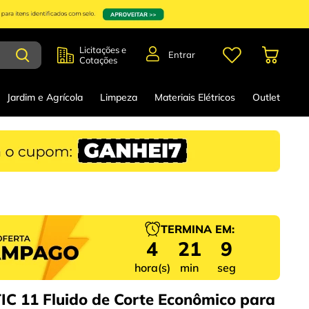
Licitações e
Entrar
Cotações
Jardim e Agrícola
Limpeza
Materiais Elétricos
Outlet
TERMINA EM:
4
21
8
hora(s)
min
seg
C 11 Fluido de Corte Econômico para