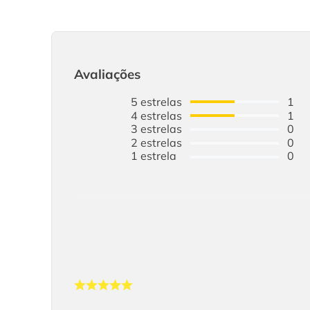
Avaliações
5
estrelas
1
4
estrelas
1
3
estrelas
0
2
estrelas
0
1
estrela
0