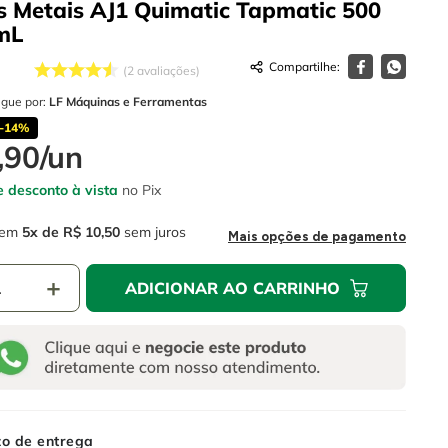
s Metais AJ1 Quimatic Tapmatic 500
mL
2
avaliações
egue por:
LF Máquinas e Ferramentas
-
14%
,
90
/
un
 desconto à vista
no Pix
em
5
R$
10
,
50
sem juros
Mais opções de pagamento
＋
ADICIONAR AO CARRINHO