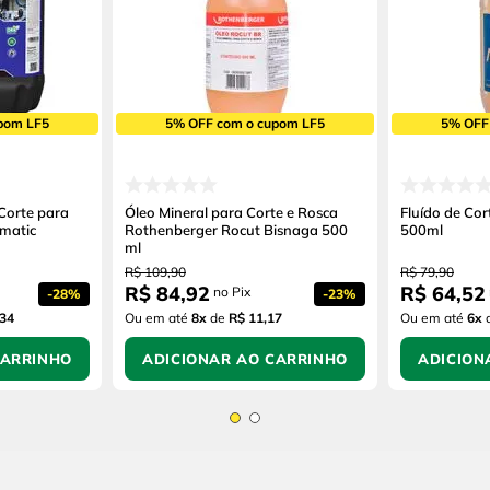
pom LF5
5% OFF com o cupom LF5
5% OFF
 Corte para
Óleo Mineral para Corte e Rosca
Fluído de Co
imatic
Rothenberger Rocut Bisnaga 500
500ml
ml
R$
109
,
90
R$
79
,
90
R$
84
,
92
R$
64
,
52
no Pix
-
28%
-
23%
,34
Ou em até
8
x
de
R$ 11,17
Ou em até
6
x
CARRINHO
ADICIONAR AO CARRINHO
ADICION