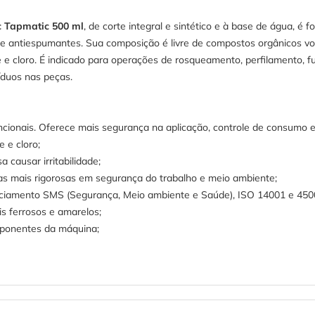
c Tapmatic 500 ml
, de corte integral e sintético e à base de água, é 
s e antiespumantes. Sua composição é livre de compostos orgânicos vo
re e cloro. É indicado para operações de rosqueamento, perfilamento,
íduos nas peças.
ionais. Oferece mais segurança na aplicação, controle de consumo e p
e e cloro;
causar irritabilidade;
ias mais rigorosas em segurança do trabalho e meio ambiente;
enciamento SMS (Segurança, Meio ambiente e Saúde), ISO 14001 e 450
s ferrosos e amarelos;
mponentes da máquina;