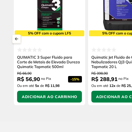
5% OFF com o cupom LF5
5% OFF com o cu
QUIMATIC 3 Super Fluido para
Quimatic Jet Fluido de
Corte de Metais de Elevada Dureza
Nebulizadores QJ3 Qu
Quimatic Tapmatic 500ml
Tapmatic 20 L
R$
66
,
90
R$
398
,
90
R$
56
,
90
R$
288
,
91
no Pix
no Pix
-
15%
Ou em até
5
x
de
R$ 11,98
Ou em até
12
x
de
R$ 25
ADICIONAR AO CARRINHO
ADICIONAR AO 