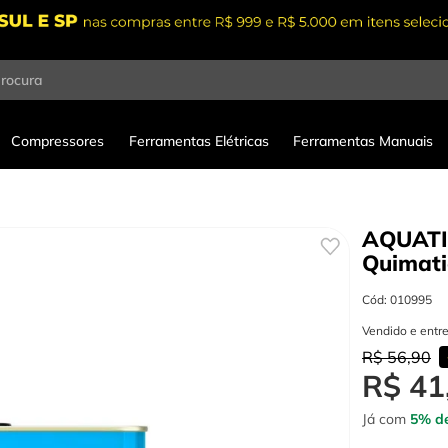
procura
Compressores
Ferramentas Elétricas
Ferramentas Manuais
AQUATIC
Quimati
Cód
:
010995
Vendido e entr
R$
56
,
90
R$
41
Já com
5% de