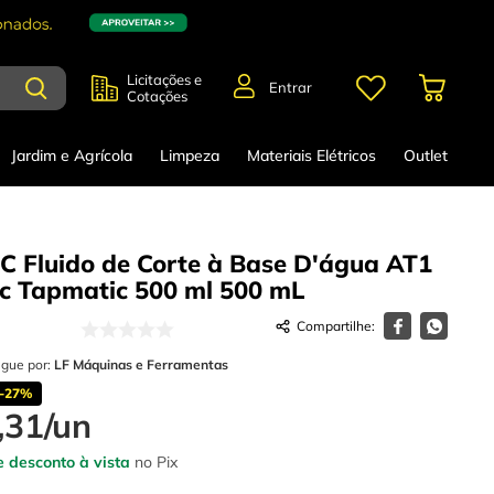
Licitações e
Entrar
Cotações
Jardim e Agrícola
Limpeza
Materiais Elétricos
Outlet
 Fluido de Corte à Base D'água AT1
c Tapmatic 500 ml
500 mL
egue por:
LF Máquinas e Ferramentas
-
27%
,
31
/
un
 desconto à vista
no Pix