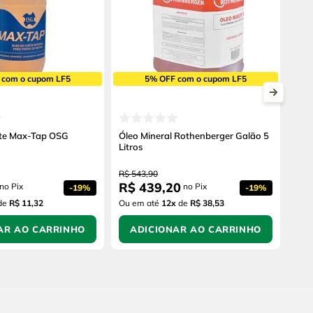
 com o cupom LF5
5% OFF com o cupom LF5
rte Max-Tap OSG
Óleo Mineral Rothenberger Galão 5
Litros
R$
543
,
90
R$
439
,
20
no Pix
no Pix
-
19%
-
19%
de
R$ 11,32
Ou em até
12
x
de
R$ 38,53
AR AO CARRINHO
ADICIONAR AO CARRINHO