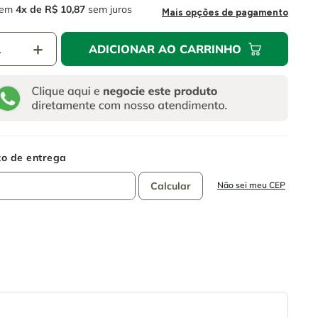
em
4
R$
10
,
87
sem juros
Mais opções de pagamento
＋
ADICIONAR AO CARRINHO
Não sei meu CEP