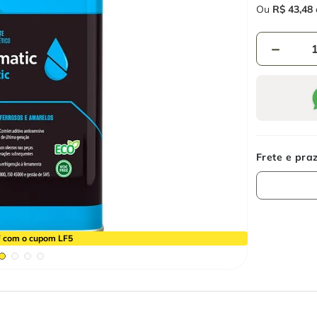
Ou
R$
43
,
48
－
 com o cupom LF5