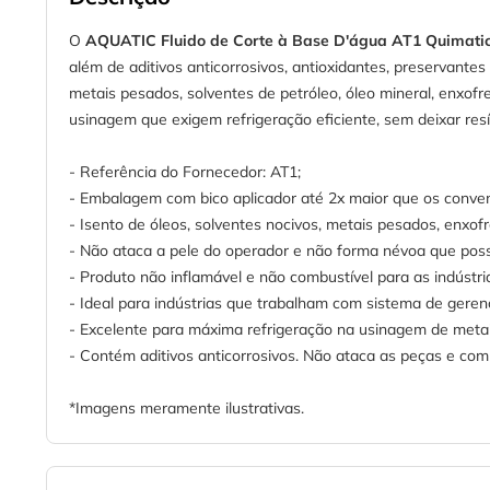
O
AQUATIC Fluido de Corte à Base D'água AT1 Quimati
além de aditivos anticorrosivos, antioxidantes, preservante
metais pesados, solventes de petróleo, óleo mineral, enxof
usinagem que exigem refrigeração eficiente, sem deixar res
- Referência do Fornecedor: AT1;
- Embalagem com bico aplicador até 2x maior que os convenc
- Isento de óleos, solventes nocivos, metais pesados, enxofr
- Não ataca a pele do operador e não forma névoa que possa 
- Produto não inflamável e não combustível para as indústr
- Ideal para indústrias que trabalham com sistema de ger
- Excelente para máxima refrigeração na usinagem de metai
- Contém aditivos anticorrosivos. Não ataca as peças e co
*Imagens meramente ilustrativas.