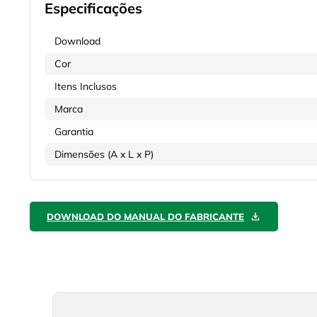
Especificações
Download
Cor
Itens Inclusos
Marca
Garantia
Dimensões (A x L x P)
DOWNLOAD DO MANUAL DO FABRICANTE