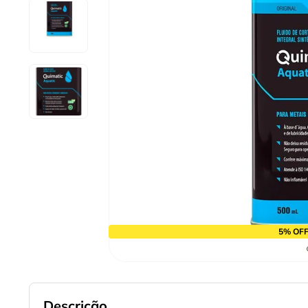
9
º
cabo flexivel
10
º
serra copo
5% OFF
Descrição