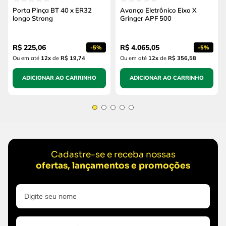
Porta Pinça BT 40 x ER32
Avanço Eletrônico Eixo X
longo Strong
Gringer APF 500
R$
225
,
06
R$
4
.
065
,
05
-
5%
-
5%
Ou em até
12
x
de
R$ 19,74
Ou em até
12
x
de
R$ 356,58
ADICIONAR AO CARRINHO
ADICIONAR AO CARRINHO
Cadastre-se e receba nossas
ofertas, lançamentos e promoções