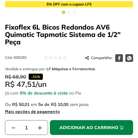
4
º
escada
6
º
fio
5% OFF com o cupom LF5
5
º
serra circular
7
º
serra copo
Fixoflex 6L Bicos Redondos AV6
6
º
fio
8
º
cabo flexivel
Quimatic Tapmatic Sistema de 1/2"
7
º
serra copo
9
º
chave impacto
Peça
8
º
cabo flexivel
10
º
disco corte
Cód
:
008285
9
º
chave impacto
Vendido e entregue por:
LF Máquinas e Ferramentas
10
º
disco corte
R$
68
,
90
-
31%
R$
47
,
51
/
un
Já com
5% de desconto à vista
no Pix
Ou
R$
50
,
01
em
5
R$
10
,
00
sem juros
Mais opções de pagamento
－
＋
ADICIONAR AO CARRINHO