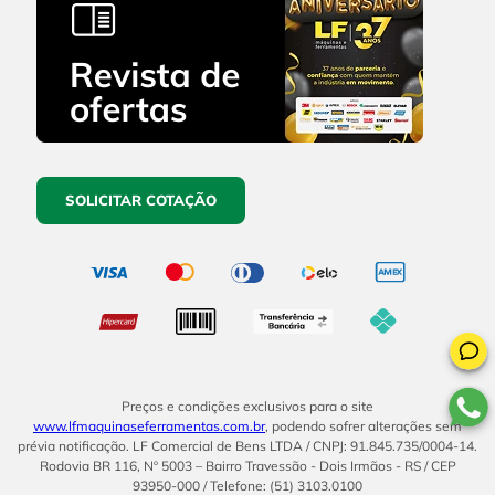
SOLICITAR COTAÇÃO
Preços e condições exclusivos para o site
www.lfmaquinaseferramentas.com.br
, podendo sofrer alterações sem
prévia notificação. LF Comercial de Bens LTDA / CNPJ: 91.845.735/0004-14.
Rodovia BR 116, Nº 5003 – Bairro Travessão - Dois Irmãos - RS / CEP
93950-000 / Telefone: (51) 3103.0100