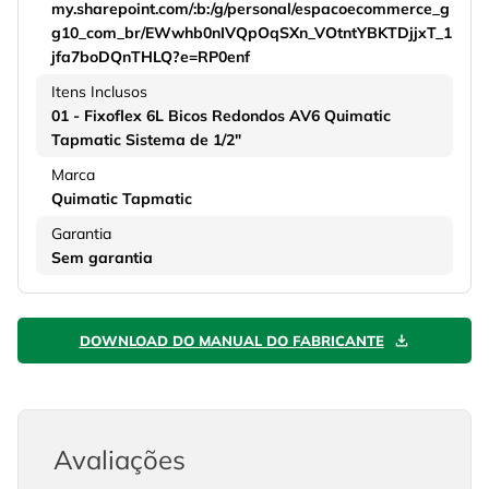
my.sharepoint.com/:b:/g/personal/espacoecommerce_g
g10_com_br/EWwhb0nIVQpOqSXn_VOtntYBKTDjjxT_1
jfa7boDQnTHLQ?e=RP0enf
Itens Inclusos
01 - Fixoflex 6L Bicos Redondos AV6 Quimatic
Tapmatic Sistema de 1/2"
Marca
Quimatic Tapmatic
Garantia
Sem garantia
DOWNLOAD DO MANUAL DO FABRICANTE
Avaliações