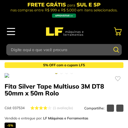
Digite aqui o que você procura
Ferragens em Geral
Fitas
Fitas Adesivas
Termos mais buscados
5% OFF com o cupom LF5
Digite aqui o que você procura
1
º
parafusadeira
Fita Silver Tape Multiuso 3M DT8
Termos mais buscados
2
º
caixa ferramentas
50mm x 50m
Rolo
1
º
parafusadeira
3
º
esmerilhadeira
2
º
caixa ferramentas
Cód
:
037534
1
avaliação
4
º
escada
3
º
Vendido e entregue por:
esmerilhadeira
LF Máquinas e Ferramentas
5
º
serra circular
-
5%