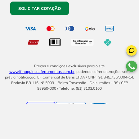
SOLICITAR COTAÇÃO
Preços e condições exclusivos para o site
www.lfmaquinaseferramentas.com.br
, podendo sofrer alterações sem
prévia notificação. LF Comercial de Bens LTDA / CNPJ: 91.845.735/0004-14.
Rodovia BR 116, Nº 5003 – Bairro Travessão - Dois Irmãos - RS / CEP
93950-000 / Telefone: (51) 3103.0100
BOM