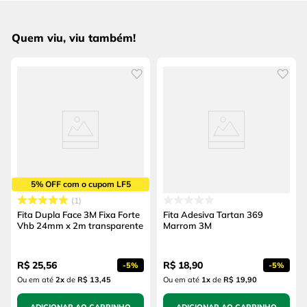
Quem viu, viu também!
5% OFF com o cupom LF5
1
Fita Dupla Face 3M Fixa Forte
Fita Adesiva Tartan 369
Vhb 24mm x 2m transparente
Marrom 3M
R$
25
,
56
R$
18
,
90
-
5%
-
5%
Ou em até
2
x
de
R$ 13,45
Ou em até
1
x
de
R$ 19,90
ADICIONAR AO CARRINHO
ADICIONAR AO CARRINHO