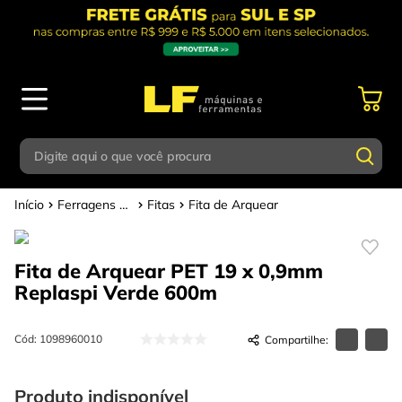
Digite aqui o que você procura
Ferragens em Geral
Fitas
Fita de Arquear
Termos mais buscados
Digite aqui o que você procura
1
º
parafusadeira
Fita de Arquear PET 19 x 0,9mm
Termos mais buscados
2
º
caixa ferramentas
Replaspi Verde
600m
1
º
parafusadeira
3
º
esmerilhadeira
2
º
caixa ferramentas
Cód
:
1098960010
4
º
escada
3
º
esmerilhadeira
5
º
serra circular