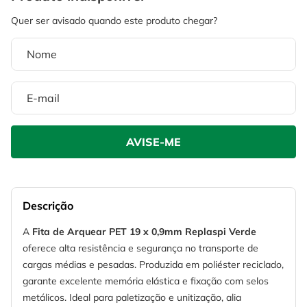
4
º
escada
6
º
serra copo
5
º
serra circular
7
º
luva
6
º
serra copo
8
º
fio
7
º
luva
9
º
lavadora alta pressão
8
º
fio
10
º
alicate
9
º
lavadora alta pressão
10
º
alicate
Descrição
A
Fita de Arquear PET 19 x 0,9mm Replaspi Verde
oferece alta resistência e segurança no transporte de
cargas médias e pesadas. Produzida em poliéster reciclado,
garante excelente memória elástica e fixação com selos
metálicos. Ideal para paletização e unitização, alia