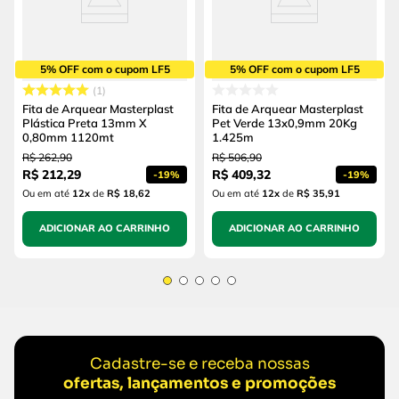
5% OFF com o cupom LF5
5% OFF com o cupom LF5
1
Fita de Arquear Masterplast
Fita de Arquear Masterplast
Plástica Preta 13mm X
Pet Verde 13x0,9mm 20Kg
0,80mm 1120mt
1.425m
R$
262
,
90
R$
506
,
90
R$
212
,
29
R$
409
,
32
-
19%
-
19%
Ou em até
12
x
de
R$ 18,62
Ou em até
12
x
de
R$ 35,91
ADICIONAR AO CARRINHO
ADICIONAR AO CARRINHO
Cadastre-se e receba nossas
ofertas, lançamentos e promoções