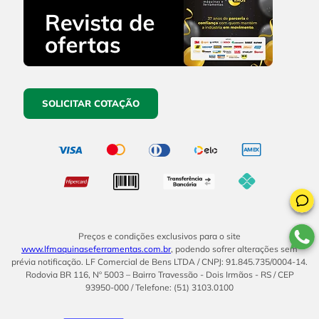
SOLICITAR COTAÇÃO
Preços e condições exclusivos para o site
www.lfmaquinaseferramentas.com.br
, podendo sofrer alterações sem
prévia notificação. LF Comercial de Bens LTDA / CNPJ: 91.845.735/0004-14.
Rodovia BR 116, Nº 5003 – Bairro Travessão - Dois Irmãos - RS / CEP
93950-000 / Telefone: (51) 3103.0100