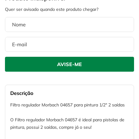
4
º
escada
6
º
fio
5
º
serra circular
7
º
chave impacto
6
º
fio
8
º
disco corte
7
º
chave impacto
9
º
cabo flexivel
8
º
disco corte
10
º
serra copo
9
º
cabo flexivel
10
º
serra copo
Descrição
Filtro regulador Morbach 04657 para pintura 1/2" 2 saídas
O Filtro regulador Morbach 04657 é ideal para pistolas de
pintura, possui 2 saídas, compre já o seu!