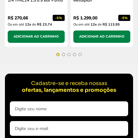
1/4 TFRL14 1,5 a 9 Bar Puma
Metalplan
R$
270
,
66
R$
1
.
299
,
00
-
5%
-
5%
Ou em até
12
x
de
R$ 23,74
Ou em até
12
x
de
R$ 113,95
ADICIONAR AO CARRINHO
ADICIONAR AO CARRINHO
Cadastre-se e receba nossas
ofertas, lançamentos e promoções