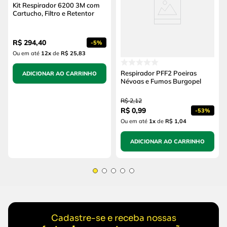
Kit Respirador 6200 3M com
Cartucho, Filtro e Retentor
R$
294
,
40
-
5%
Ou em até
12
x
de
R$ 25,83
Respirador PFF2 Poeiras
ADICIONAR AO CARRINHO
Névoas e Fumos Burgopel
R$
2
,
12
R$
0
,
99
-
53%
Ou em até
1
x
de
R$ 1,04
ADICIONAR AO CARRINHO
Cadastre-se e receba nossas