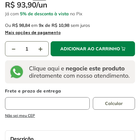
4
º
esmerilhadeira
R$
93
,
90
/
un
6
º
fio
Já com
5% de desconto à vista
no Pix
5
º
serra circular
7
º
serra copo
Ou
R$
98
,
84
em
9
R$
10
,
98
sem juros
6
º
fio
8
º
disco corte
Mais opções de pagamento
7
º
serra copo
9
º
martelete
－
＋
ADICIONAR AO CARRINHO
8
º
disco corte
10
º
chave impacto
9
º
martelete
10
º
chave impacto
Não sei meu CEP
Descrição