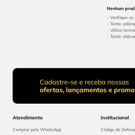
9
º
cabo flexivel
Nenhum prod
10
º
serra copo
Verifique os
Tente utiliz
Utilize term
Tente utiliz
Cadastre-se e receba nossas
ofertas, lançamentos e prom
Atendimento
Institucional
Comprar pelo WhatsApp
Código de Defes