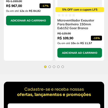
R$
1
.
159
,
00
R$
967
,
00
-
17%
5% OFF com o cupom LF5
Ou em até
12
x
de
R$ 84,82
Microventilador Exaustor
ADICIONAR AO CARRINHO
Para Banheiro 150mm
Exb152 Goar Branco
R$
129
,
90
R$
109
,
90
-
15%
Ou em até
10
x
de
R$ 11,57
ADICIONAR AO CARRINHO
Cadastre-se e receba nossas
ofertas, lançamentos e promoções