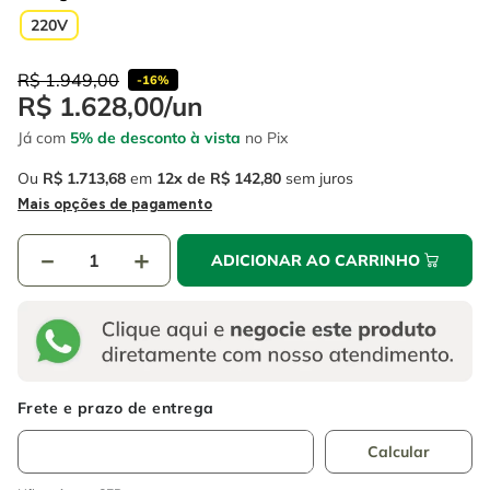
4
º
escada
6
º
fio
220V
5
º
serra circular
7
º
serra copo
R$
1
.
949
,
00
-
16%
6
º
fio
8
º
chave impacto
R$
1
.
628
,
00
/
un
7
º
serra copo
Já com
5% de desconto à vista
no Pix
9
º
cabo flexivel
8
º
chave impacto
Ou
R$
1
.
713
,
68
em
12
R$
142
,
80
sem juros
10
º
disco corte
Mais opções de pagamento
9
º
cabo flexivel
－
＋
ADICIONAR AO CARRINHO
10
º
disco corte