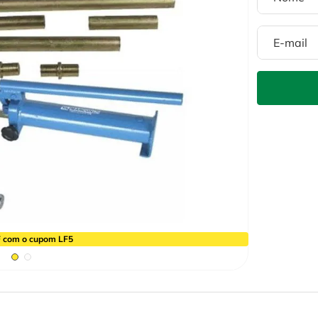
 com o cupom LF5