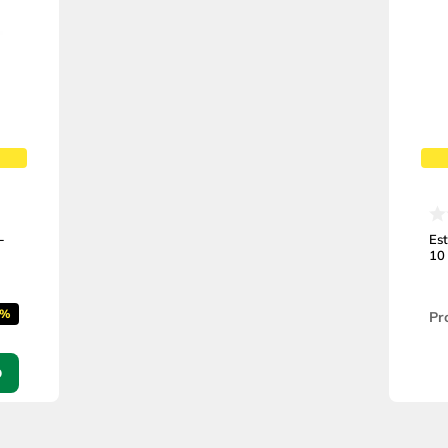
-
Es
10
2%
Pr
O