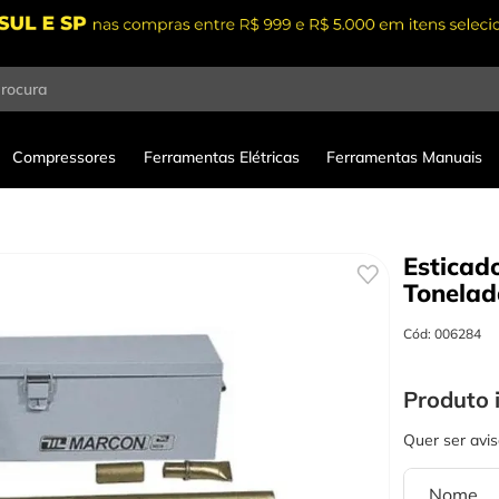
procura
Compressores
Ferramentas Elétricas
Ferramentas Manuais
Esticad
Tonelad
Cód
:
006284