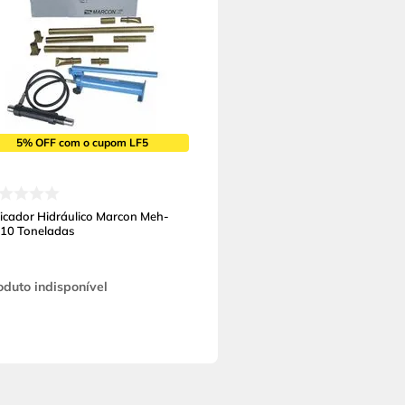
5% OFF com o cupom LF5
ticador Hidráulico Marcon Meh-
 10 Toneladas
oduto indisponível