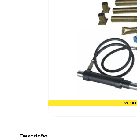
10
º
alicate
5% OFF
Descrição