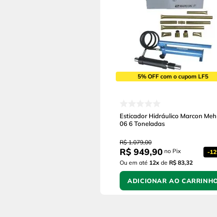
5% OFF com o cupom LF5
Esticador Hidráulico Marcon Meh
06 6 Toneladas
R$
1
.
079
,
00
R$
949
,
90
no Pix
-
1
Ou em até
12
x
de
R$ 83,32
ADICIONAR AO CARRINH