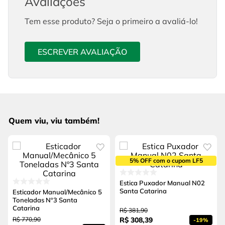
Avaliações
Tem esse produto? Seja o primeiro a avaliá-lo!
ESCREVER AVALIAÇÃO
Quem viu, viu também!
5% OFF com o cupom LF5
Estica Puxador Manual N02
Santa Catarina
Esticador Manual/Mecânico 5
Toneladas Nº3 Santa
Catarina
R$
381
,
90
R$
770
,
90
R$
308
,
39
-
19%