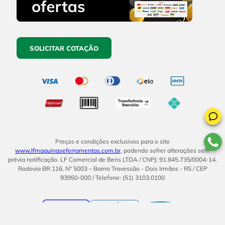
SOLICITAR COTAÇÃO
Preços e condições exclusivos para o site
www.lfmaquinaseferramentas.com.br
, podendo sofrer alterações sem
prévia notificação. LF Comercial de Bens LTDA / CNPJ: 91.845.735/0004-14.
Rodovia BR 116, Nº 5003 – Bairro Travessão - Dois Irmãos - RS / CEP
93950-000 / Telefone: (51) 3103.0100