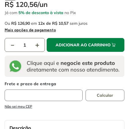
4
º
esmerilhadeira
R$
120
,
56
/
un
6
º
fio
Já com
5% de desconto à vista
no Pix
5
º
serra circular
7
º
serra copo
Ou
R$
126
,
90
em
12
R$
10
,
57
sem juros
6
º
fio
8
º
disco corte
Mais opções de pagamento
7
º
serra copo
9
º
martelete
－
＋
ADICIONAR AO CARRINHO
8
º
disco corte
10
º
chave impacto
9
º
martelete
10
º
chave impacto
Não sei meu CEP
Descrição