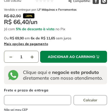
Cód
:
036342
4
º
escada
6
º
fio
Vendido e entregue por:
LF Máquinas e Ferramentas
5
º
serra circular
7
º
chave impacto
R$
82
,
90
-
20%
R$
66
,
40
/
un
6
º
fio
8
º
disco corte
Já com
5% de desconto à vista
no Pix
7
º
chave impacto
9
º
cabo flexivel
Ou
R$
69
,
90
em
6
R$
11
,
65
sem juros
8
º
disco corte
10
º
serra copo
Mais opções de pagamento
9
º
cabo flexivel
－
＋
ADICIONAR AO CARRINHO
10
º
serra copo
Não sei meu CEP