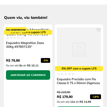
Quem viu, viu também!
5% OFF com o cupom LF5
Esquadro Magnético Zaas
30Kg 45°/90°/135°
R$
76
,
86
-
5%
Ou em até
8
x
de
R$ 10,11
5% OFF com o cupom LF5
ADICIONAR AO CARRINHO
Esquadro Precisão com Fio
Classe 0 75 x 50mm Digimess
R$
219
,
90
R$
179
,
90
-
18%
Ou em até
12
x
de
R$ 14,99