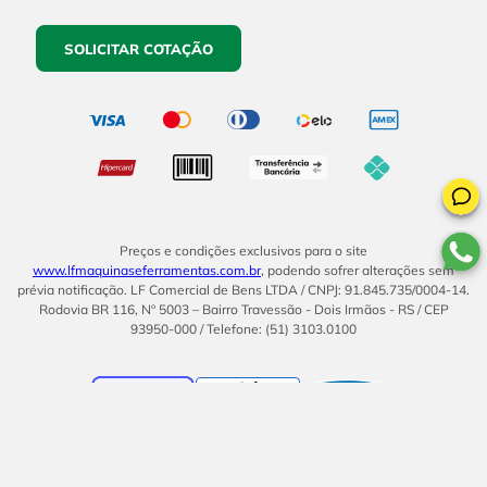
SOLICITAR COTAÇÃO
Preços e condições exclusivos para o site
www.lfmaquinaseferramentas.com.br
, podendo sofrer alterações sem
prévia notificação. LF Comercial de Bens LTDA / CNPJ: 91.845.735/0004-14.
Rodovia BR 116, Nº 5003 – Bairro Travessão - Dois Irmãos - RS / CEP
93950-000 / Telefone: (51) 3103.0100
BOM