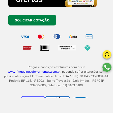
SOLICITAR COTAÇÃO
Preços e condições exclusivos para o site
www.lfmaquinaseferramentas.com.br
, podendo sofrer alterações sem
prévia notificação. LF Comercial de Bens LTDA / CNPJ: 91.845.735/0004-14.
Rodovia BR 116, Nº 5003 – Bairro Travessão - Dois Irmãos - RS / CEP
93950-000 / Telefone: (51) 3103.0100
BOM