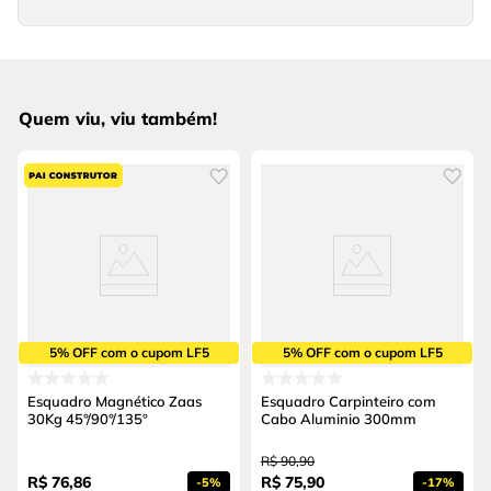
Quem viu, viu também!
5% OFF com o cupom LF5
5% OFF com o cupom LF5
Esquadro Magnético Zaas
Esquadro Carpinteiro com
30Kg 45°/90°/135°
Cabo Aluminio 300mm
R$
90
,
90
R$
76
,
86
R$
75
,
90
-
5%
-
17%