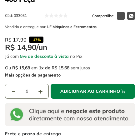
4
º
escada
6
º
serra copo
5
º
serra circular
Cód
:
033031
7
º
luva
6
º
serra copo
Vendido e entregue por:
LF Máquinas e Ferramentas
8
º
fio
7
º
luva
R$
17
,
90
9
º
lavadora alta pressão
-
17%
R$
14
,
90
/
un
8
º
fio
10
º
alicate
Já com
5% de desconto à vista
no Pix
9
º
lavadora alta pressão
Ou
R$
15
,
68
em
1
R$
15
,
68
sem juros
10
º
alicate
Mais opções de pagamento
－
＋
ADICIONAR AO CARRINHO