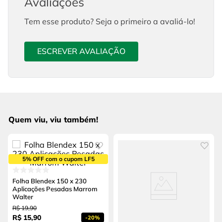
Avaliações
Tem esse produto? Seja o primeiro a avaliá-lo!
ESCREVER AVALIAÇÃO
Quem viu, viu também!
5% OFF com o cupom LF5
Folha Blendex 150 x 230
Aplicações Pesadas Marrom
Walter
R$
19
,
90
R$
15
,
90
-
20%