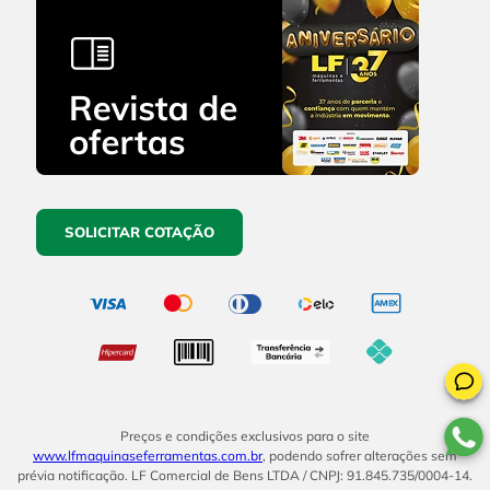
SOLICITAR COTAÇÃO
Preços e condições exclusivos para o site
www.lfmaquinaseferramentas.com.br
, podendo sofrer alterações sem
prévia notificação. LF Comercial de Bens LTDA / CNPJ: 91.845.735/0004-14.