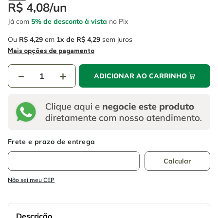
4
º
esmerilhadeira
R$
4
,
08
/
un
6
º
fio
Já com
5% de desconto à vista
no Pix
5
º
serra circular
7
º
serra copo
Ou
R$
4
,
29
em
1
R$
4
,
29
sem juros
6
º
fio
8
º
martelete
Mais opções de pagamento
7
º
serra copo
9
º
disco corte
－
＋
ADICIONAR AO CARRINHO
8
º
martelete
10
º
chave impacto
9
º
disco corte
10
º
chave impacto
Não sei meu CEP
Descrição