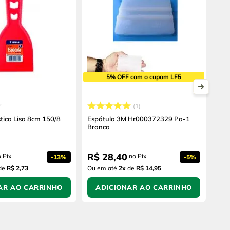
5% OFF com o cupom LF5
1
tica Lisa 8cm 150/8
Espátula 3M Hr000372329 Pa-1
Branca
R$
28
,
40
 Pix
no Pix
-
13%
-
5%
de
R$ 2,73
Ou em até
2
x
de
R$ 14,95
AR AO CARRINHO
ADICIONAR AO CARRINHO