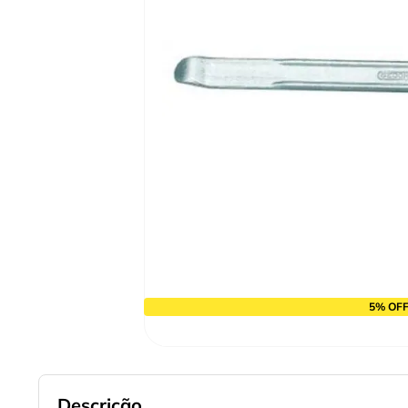
9
º
cabo flexivel
10
º
serra copo
5% OFF
Descrição