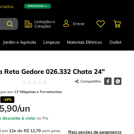
Licitações e
Entrar
Cotações
Jardim e Agrícola
Limpeza
Materiais Elétricos
Outlet
a Reta Gedore 026.332 Chata 24"
egue por:
LF Máquinas e Ferramentas
-
19%
5
,
90
/
un
 desconto à vista
no Pix
8
em
12
R$
12
,
79
sem juros
Mais opções de pagamento