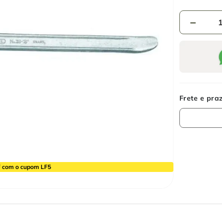
－
 com o cupom LF5