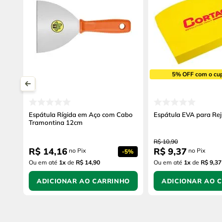
5% OFF com o cu
Espátula Rígida em Aço com Cabo
Espátula EVA para Re
Tramontina 12cm
R$
10
,
90
R$
14
,
16
R$
9
,
37
no Pix
no Pix
-
5%
Ou em até
1
x
de
R$ 14,90
Ou em até
1
x
de
R$ 9,37
ADICIONAR AO CARRINHO
ADICIONAR AO 