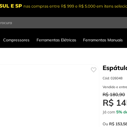
procura
Compressores
Ferramentas Elétricas
Ferramentas Manuais
Espátul
Cód
:
026048
Vendido e entr
R$
180
,
90
R$
14
Já com
5% de
Ou
R$
153
,
5