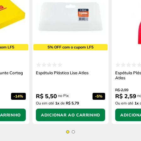
pom LF5
5% OFF com o cupom LF5
junte Cortag
Espátula Plástica Lisa Atlas
Espátula Plás
Atlas
R$
2
,
99
R$
5
,
50
R$
2
,
59
no Pix
no
-
14%
-
5%
Ou em até
1
x
de
R$ 5,79
Ou em até
1
x
CARRINHO
ADICIONAR AO CARRINHO
ADICION