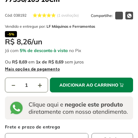
4
º
escada
6
º
serra copo
5
º
serra circular
Cód
:
038192
7
º
luva
1
avaliação
6
º
serra copo
Vendido e entregue por:
LF Máquinas e Ferramentas
8
º
fio
-
5%
7
º
luva
9
º
lavadora alta pressão
R$
8
,
26
/
un
8
º
fio
Já com
5% de desconto à vista
no Pix
10
º
alicate
9
º
lavadora alta pressão
Ou
R$
8
,
69
em
1
R$
8
,
69
sem juros
Mais opções de pagamento
10
º
alicate
－
＋
ADICIONAR AO CARRINHO