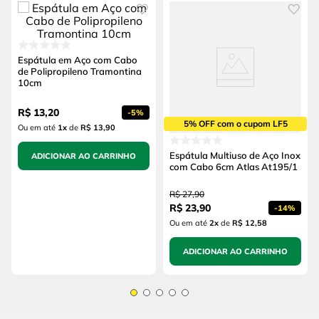
Espátula em Aço com Cabo
de Polipropileno Tramontina
10cm
R$
13
,
20
-
5%
5% OFF com o cupom LF5
Ou em até
1
x
de
R$ 13,90
Espátula Multiuso de Aço Inox
ADICIONAR AO CARRINHO
com Cabo 6cm Atlas At195/1
R$
27
,
90
R$
23
,
90
-
14%
Ou em até
2
x
de
R$ 12,58
ADICIONAR AO CARRINHO