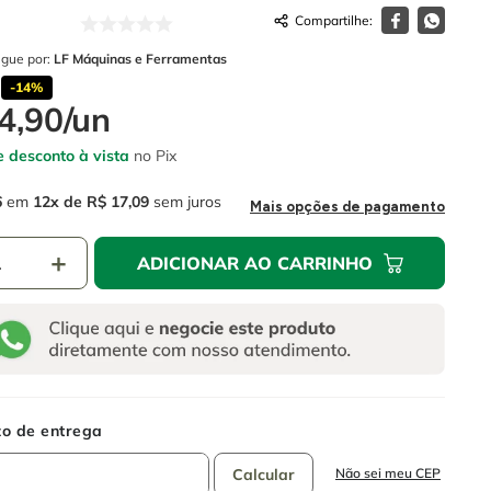
egue por:
LF Máquinas e Ferramentas
-
14%
4
,
90
/
un
 desconto à vista
no Pix
6
em
12
R$
17
,
09
sem juros
Mais opções de pagamento
＋
ADICIONAR AO CARRINHO
Não sei meu CEP