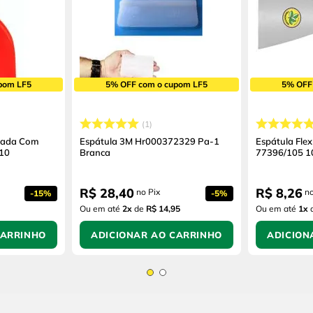
pom LF5
5% OFF com o cupom LF5
5% OFF
1
ntada Com
Espátula 3M Hr000372329 Pa-1
Espátula Flex
/10
Branca
77396/105 
R$
28
,
40
R$
8
,
26
no Pix
no
-
15%
-
5%
Ou em até
2
x
de
R$ 14,95
Ou em até
1
x
CARRINHO
ADICIONAR AO CARRINHO
ADICION