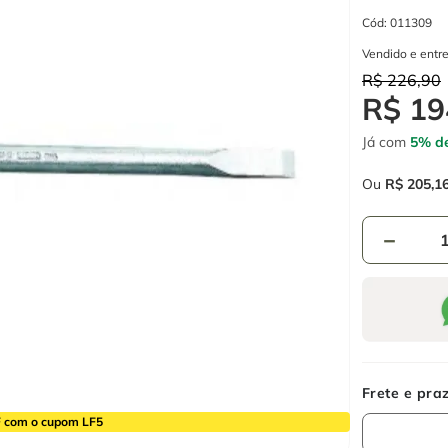
Cód
:
011309
Vendido e entr
R$
226
,
90
R$
19
Já com
5% de
Ou
R$
205
,
1
－
 com o cupom LF5