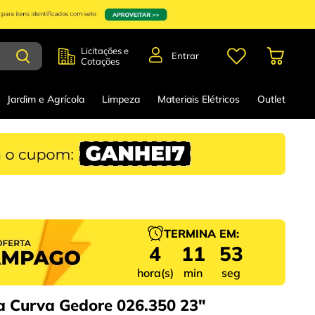
Licitações e
Entrar
Cotações
Jardim e Agrícola
Limpeza
Materiais Elétricos
Outlet
TERMINA EM:
4
11
53
hora(s)
min
seg
a Curva Gedore 026.350 23"