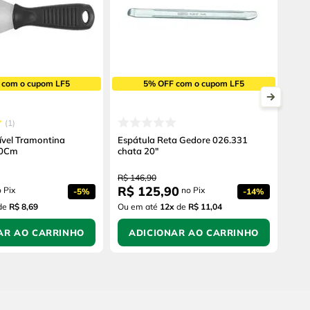
 com o cupom LF5
5% OFF com o cupom LF5
1
ível Tramontina
Espátula Reta Gedore 026.331
10Cm
chata 20"
R$
146
,
90
R$
125
,
90
 Pix
no Pix
-
5%
-
14%
de
R$ 8,69
Ou em até
12
x
de
R$ 11,04
AR AO CARRINHO
ADICIONAR AO CARRINHO