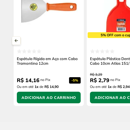
5% OFF com o cu
Espátula Rígida em Aço com Cabo
Espátula Plástica De
Tramontina 12cm
Cabo 10cm Atlas 151
R$
3
,
29
R$
14
,
16
R$
2
,
79
no Pix
no Pix
-
5%
Ou em até
1
x
de
R$ 14,90
Ou em até
1
x
de
R$ 2,94
ADICIONAR AO CARRINHO
ADICIONAR AO 