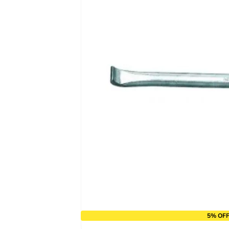
9
º
alicate
10
º
chave impacto
5% OFF