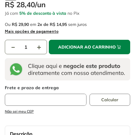
4
º
escada
R$
28
,
40
/
un
6
º
fio
Já com
5% de desconto à vista
no Pix
5
º
serra circular
7
º
serra copo
Ou
R$
29
,
90
em
2
R$
14
,
95
sem juros
6
º
fio
8
º
disco corte
Mais opções de pagamento
7
º
serra copo
9
º
chave impacto
－
＋
ADICIONAR AO CARRINHO
8
º
disco corte
10
º
luva
9
º
chave impacto
10
º
luva
Não sei meu CEP
Descrição