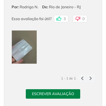
Por
:
Rodrigo N.
De
:
Rio de Janeiro - RJ
Essa avaliação foi útil?
3
0
1 - 1
de
1
ESCREVER AVALIAÇÃO