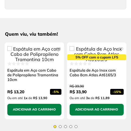
Quem viu, viu também!
5% OFF com o cupom LF5
Espátula em Aço com Cabo
Espátula de Aço Inox com
de Polipropileno Tramontina
Cabo 8cm Atlas At6165/3
10cm
R$
39
,
90
R$
13
,
20
R$
33
,
90
-
5%
-
15%
Ou em até
1
x
de
R$ 13,90
Ou em até
3
x
de
R$ 11,89
ADICIONAR AO CARRINHO
ADICIONAR AO CARRINHO