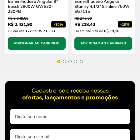
Esmerilhadeira Angular 9”
Esmerilhadeira Angular
Bosch 2800W GWS30-
Stanley 4.1/2" Slimline 750W
230PB
SG7115
R$
3
.
049
,
00
R$
270
,
90
R$
2
.
431
,
90
R$
218
,
40
-
20%
-
19%
Ou em até
12
x
de
R$ 213,33
Ou em até
12
x
de
R$ 19,16
ADICIONAR AO CARRINHO
ADICIONAR AO CARRINHO
Cadastre-se e receba nossas
ofertas, lançamentos e promoções