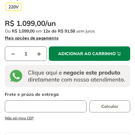
4
º
esmerilhadeira
6
º
fio
220V
5
º
serra circular
7
º
serra copo
R$
1
.
099
,
00
/
un
6
º
fio
8
º
disco corte
Ou
R$
1
.
099
,
00
em
12
R$
91
,
58
sem juros
7
º
serra copo
Mais opções de pagamento
9
º
martelete
8
º
disco corte
10
º
chave impacto
－
＋
ADICIONAR AO CARRINHO
9
º
martelete
10
º
chave impacto
Não sei meu CEP