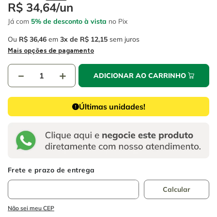
4
º
escada
R$
34
,
64
/
un
6
º
serra copo
Já com
5% de desconto à vista
no Pix
5
º
serra circular
7
º
luva
Ou
R$
36
,
46
em
3
R$
12
,
15
sem juros
6
º
serra copo
8
º
fio
Mais opções de pagamento
7
º
luva
9
º
lavadora alta pressão
－
＋
ADICIONAR AO CARRINHO
8
º
fio
10
º
alicate
9
º
lavadora alta pressão
Últimas unidades!
10
º
alicate
Não sei meu CEP