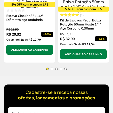
5% OFF com o cupom LF5
5% OFF com o cupom LF5
1
Escova Circular 3" x 1/2"
Diâmetro aço ondulado
Kit de Escovas Pequi Baixa
Rotação 50mm Haste 1/4"
Aço Carbono 0,30mm
R$
28
,
90
R$
20
,
32
R$
37
,
90
-
30%
R$
32
,
90
-
13%
Ou em até
2
x
de
R$ 10,70
Ou em até
3
x
de
R$ 11,54
ADICIONAR AO CARRINHO
ADICIONAR AO CARRINHO
Cadastre-se e receba nossas
ofertas, lançamentos e promoções