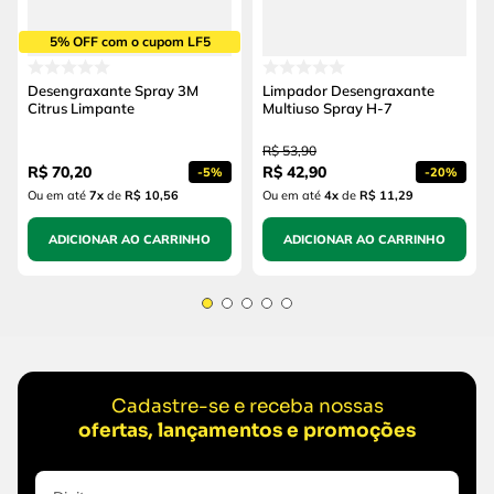
5% OFF com o cupom LF5
Desengraxante Spray 3M
Limpador Desengraxante
Citrus Limpante
Multiuso Spray H-7
R$
53
,
90
R$
70
,
20
R$
42
,
90
-
5%
-
20%
Ou em até
7
x
de
R$ 10,56
Ou em até
4
x
de
R$ 11,29
ADICIONAR AO CARRINHO
ADICIONAR AO CARRINHO
Cadastre-se e receba nossas
ofertas, lançamentos e promoções