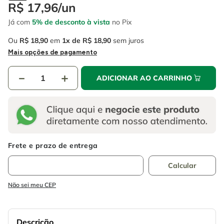
4
º
escada
R$
17
,
96
/
un
6
º
fio
Já com
5% de desconto à vista
no Pix
5
º
serra circular
7
º
chave impacto
Ou
R$
18
,
90
em
1
R$
18
,
90
sem juros
6
º
fio
8
º
disco corte
Mais opções de pagamento
7
º
chave impacto
9
º
cabo flexivel
－
＋
ADICIONAR AO CARRINHO
8
º
disco corte
10
º
serra copo
9
º
cabo flexivel
10
º
serra copo
Não sei meu CEP
Descrição